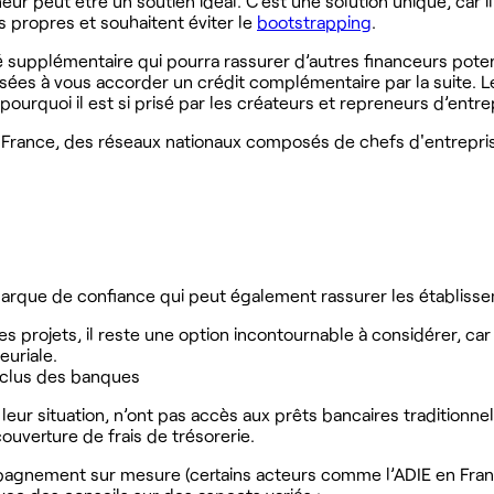
eur peut être un soutien idéal. C’est une solution unique, car i
 propres et souhaitent éviter le
bootstrapping
.
 supplémentaire qui pourra rassurer d’autres financeurs potent
ées à vous accorder un crédit complémentaire par la suite. L
 pourquoi il est si prisé par les créateurs et repreneurs d’entre
rance, des réseaux nationaux composés de chefs d'entreprise, 
rque de confiance qui peut également rassurer les établissemen
es projets, il reste une option incontournable à considérer, ca
euriale.
exclus des banques
leur situation, n’ont pas accès aux prêts bancaires traditionne
uverture de frais de trésorerie.
mpagnement sur mesure (certains acteurs comme l’ADIE en Franc