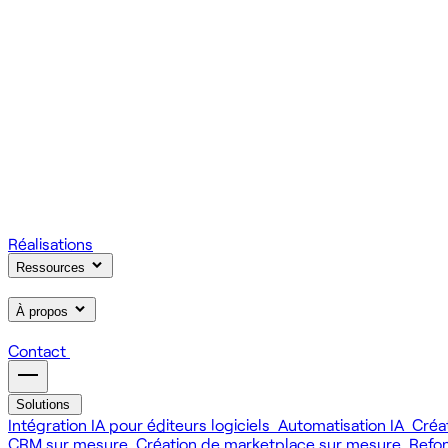
On gère votre infrastructure et on assure la stabilité de votre
Scale
Régie informatique : renfort d'équipe tech à la demande
On renforce votre équipe avec des devs et designers habitués à
Learn
Formation IA, développement et design pour vos équipes
On forme vos équipes à l'IA générative (LLM, RAG, agents, 
Réalisations
Ressources
À propos
Contact
Solutions
Intégration IA pour éditeurs logiciels
Automatisation IA
Créa
CRM sur mesure
Création de marketplace sur mesure
Refo