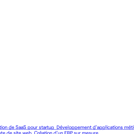
 produit.
 livrer vite des fonctionnalités utiles.
MCP), au développement web et au product design.
tion de SaaS pour startup
Développement d'applications mét
nte de site web
Création d'un ERP sur mesure