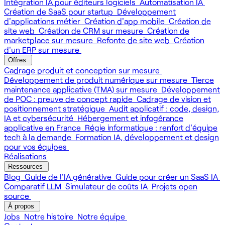
Intégration IA pour éditeurs logiciels
Automatisation IA
Création de SaaS pour startup
Développement
d'applications métier
Création d'app mobile
Création de
site web
Création de CRM sur mesure
Création de
marketplace sur mesure
Refonte de site web
Création
d'un ERP sur mesure
Offres
Cadrage produit et conception sur mesure
Développement de produit numérique sur mesure
Tierce
maintenance applicative (TMA) sur mesure
Développement
de POC : preuve de concept rapide
Cadrage de vision et
positionnement stratégique
Audit applicatif : code, design,
IA et cybersécurité
Hébergement et infogérance
applicative en France
Régie informatique : renfort d'équipe
tech à la demande
Formation IA, développement et design
pour vos équipes
Réalisations
Ressources
Blog
Guide de l'IA générative
Guide pour créer un SaaS IA
Comparatif LLM
Simulateur de coûts IA
Projets open
source
À propos
Jobs
Notre histoire
Notre équipe