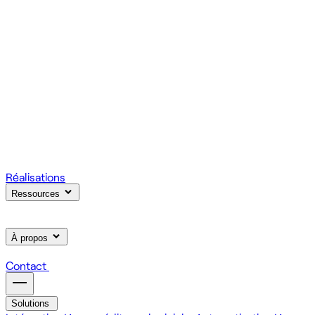
votre produit.
Scale
Régie informatique : renfort d'équipe tech à la demande
On renforce votre équipe avec des devs et designers
habitués à livrer vite des fonctionnalités utiles.
Learn
Formation IA, développement et design pour vos équipes
On forme vos équipes à l'IA générative (LLM, RAG, agents,
MCP), au développement web et au product design.
Réalisations
Ressources
À propos
Contact
Solutions