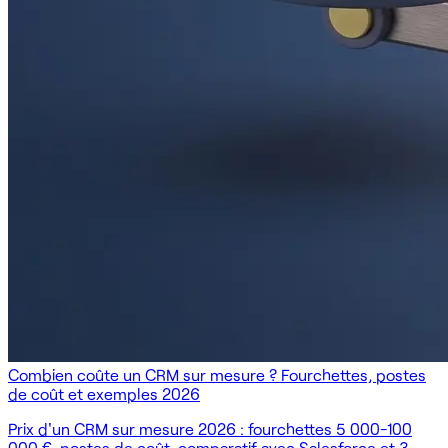
Combien coûte un CRM sur mesure ? Fourchettes, postes
de coût et exemples 2026
Prix d'un CRM sur mesure 2026 : fourchettes 5 000-100
000 €, postes de coût, comparatif avec Salesforce et 3