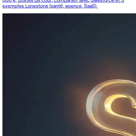
exemples Lonestone (santé, agence, SaaS).