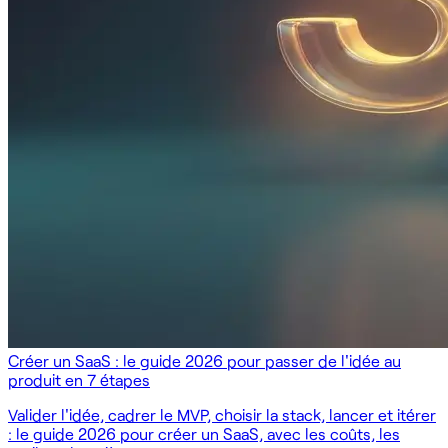
Créer un SaaS : le guide 2026 pour passer de l'idée au
produit en 7 étapes
Valider l'idée, cadrer le MVP, choisir la stack, lancer et itérer
: le guide 2026 pour créer un SaaS, avec les coûts, les