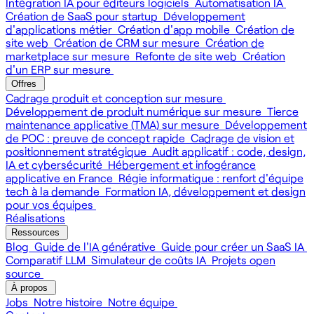
Intégration IA pour éditeurs logiciels
Automatisation IA
Création de SaaS pour startup
Développement
d'applications métier
Création d'app mobile
Création de
site web
Création de CRM sur mesure
Création de
marketplace sur mesure
Refonte de site web
Création
d'un ERP sur mesure
Offres
Cadrage produit et conception sur mesure
Développement de produit numérique sur mesure
Tierce
maintenance applicative (TMA) sur mesure
Développement
de POC : preuve de concept rapide
Cadrage de vision et
positionnement stratégique
Audit applicatif : code, design,
IA et cybersécurité
Hébergement et infogérance
applicative en France
Régie informatique : renfort d'équipe
tech à la demande
Formation IA, développement et design
pour vos équipes
Réalisations
Ressources
Blog
Guide de l'IA générative
Guide pour créer un SaaS IA
Comparatif LLM
Simulateur de coûts IA
Projets open
source
À propos
Jobs
Notre histoire
Notre équipe