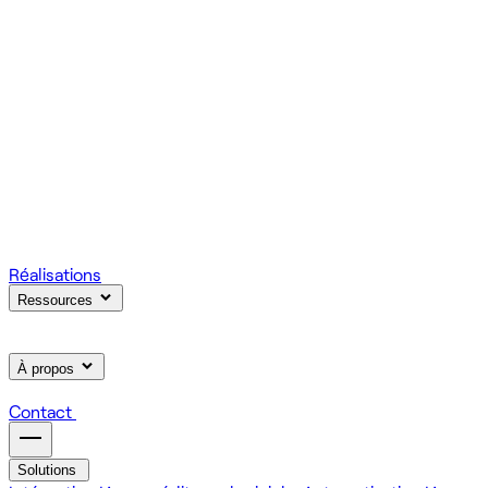
votre produit.
Scale
Régie informatique : renfort d'équipe tech à la demande
On renforce votre équipe avec des devs et designers
habitués à livrer vite des fonctionnalités utiles.
Learn
Formation IA, développement et design pour vos équipes
On forme vos équipes à l'IA générative (LLM, RAG, agents,
MCP), au développement web et au product design.
Réalisations
Ressources
À propos
Contact
Solutions