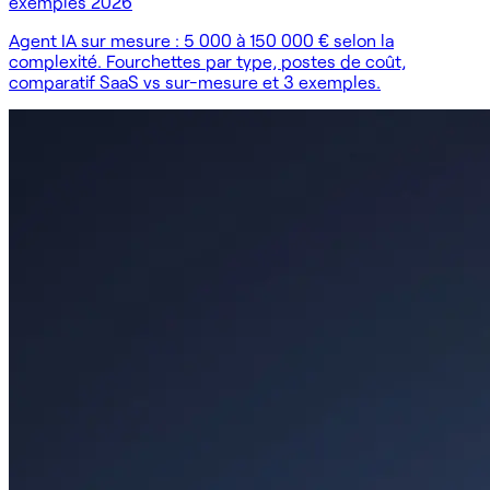
exemples 2026
Agent IA sur mesure : 5 000 à 150 000 € selon la
complexité. Fourchettes par type, postes de coût,
comparatif SaaS vs sur-mesure et 3 exemples.