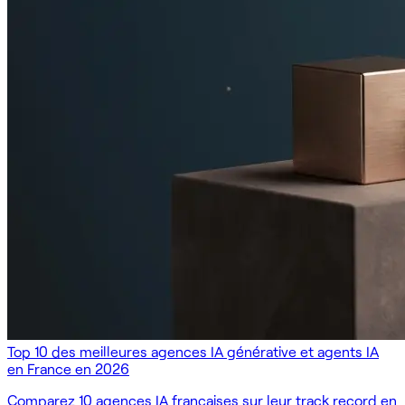
Top 10 des meilleures agences IA générative et agents IA
en France en 2026
Comparez 10 agences IA françaises sur leur track record en