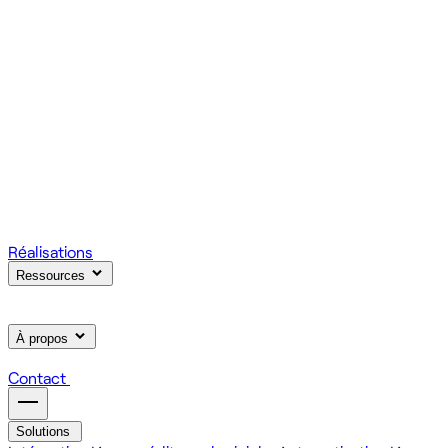
votre produit.
Scale
Régie informatique : renfort d'équipe tech à la demande
On renforce votre équipe avec des devs et designers
habitués à livrer vite des fonctionnalités utiles.
Learn
Formation IA, développement et design pour vos équipes
On forme vos équipes à l'IA générative (LLM, RAG, agents,
MCP), au développement web et au product design.
Réalisations
Ressources
À propos
Contact
Solutions