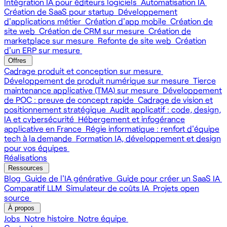
Intégration IA pour éditeurs logiciels
Automatisation IA
Création de SaaS pour startup
Développement
d'applications métier
Création d'app mobile
Création de
site web
Création de CRM sur mesure
Création de
marketplace sur mesure
Refonte de site web
Création
d'un ERP sur mesure
Offres
Cadrage produit et conception sur mesure
Développement de produit numérique sur mesure
Tierce
maintenance applicative (TMA) sur mesure
Développement
de POC : preuve de concept rapide
Cadrage de vision et
positionnement stratégique
Audit applicatif : code, design,
IA et cybersécurité
Hébergement et infogérance
applicative en France
Régie informatique : renfort d'équipe
tech à la demande
Formation IA, développement et design
pour vos équipes
Réalisations
Ressources
Blog
Guide de l'IA générative
Guide pour créer un SaaS IA
Comparatif LLM
Simulateur de coûts IA
Projets open
source
À propos
Jobs
Notre histoire
Notre équipe