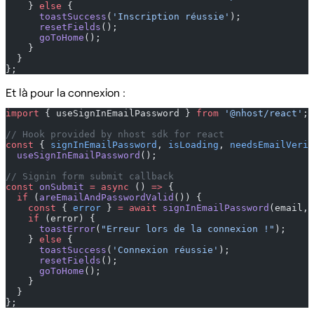
    } 
else
 {
      toastSuccess
(
'Inscription réussie'
);
      resetFields
();
      goToHome
();
    }
  }
};
Et là pour la connexion :
import
 { useSignInEmailPassword } 
from
 '@nhost/react'
;
// Hook provided by nhost sdk for react
const
 { 
signInEmailPassword
, 
isLoading
, 
needsEmailVeri
  useSignInEmailPassword
();
// Signin form submit callback
const
 onSubmit
 =
 async
 () 
=>
 {
  if
 (
areEmailAndPasswordValid
()) {
    const
 { 
error
 } 
=
 await
 signInEmailPassword
(email, 
    if
 (error) {
      toastError
(
"Erreur lors de la connexion !"
);
    } 
else
 {
      toastSuccess
(
'Connexion réussie'
);
      resetFields
();
      goToHome
();
    }
  }
};