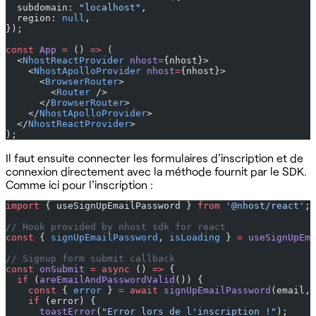
  subdomain: 
"localhost"
,
  region: 
null
,
});
const
 App
 =
 () 
=>
 (
  <
NhostReactProvider
 nhost
=
{nhost}>
    <
NhostApolloProvider
 nhost
=
{nhost}>
      <
BrowserRouter
>
        <
Router
 />
      </
BrowserRouter
>
    </
NhostApolloProvider
>
  </
NhostReactProvider
>
);
Il faut ensuite connecter les formulaires d'inscription et de
connexion directement avec la méthode fournit par le SDK.
Comme ici pour l'inscription :
import
 { useSignUpEmailPassword } 
from
 '@nhost/react'
;
// Hook provided by nhost sdk for react
const
 { 
signUpEmailPassword
, 
isLoading
 } 
=
 useSignUpEm
// Signup form submit callback
const
 onSubmit
 =
 async
 () 
=>
 {
  if
 (
areEmailAndPasswordValid
()) {
    const
 { 
error
 } 
=
 await
 signUpEmailPassword
(email, 
    if
 (error) {
      toastError
(
"Error lors de l'inscription !"
);