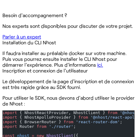
Besoin d'accompagnement ?
Nos experts sont disponibles pour discuter de votre projet.
Parler à un expert
Installation du CLI Nhost
Il faudra installer au préalable docker sur votre machine.
Puis vous pourrez ensuite installer le CLI Nhost pour
démarrer l'expérience. Plus d'informations
ici.
Inscription et connexion de l'utilisateur‍
Le développement de la page d'inscription et de connexion
est très rapide grâce au SDK fourni.
Pour utiliser le SDK, nous devons d'abord utiliser le provider
de Nhost :‍
import
 { NhostReactProvider, NhostClient } 
from
 '@nhost
import
 { NhostApolloProvider } 
from
 '@nhost/react-apoll
import
 { BrowserRouter } 
from
 'react-router-dom'
;
import
 Router 
from
 './router'
;
const
 nhost
 =
 new
 NhostClient
({