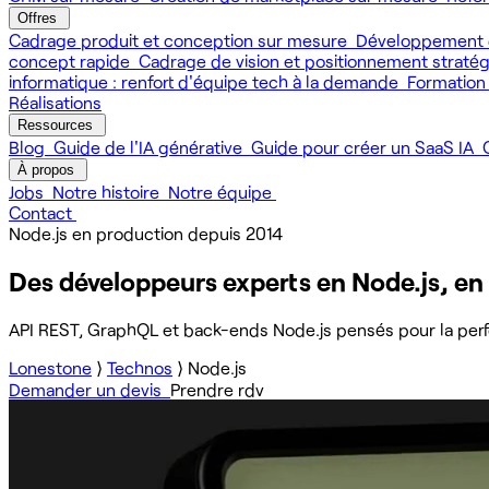
Offres
Cadrage produit et conception sur mesure
Développement 
concept rapide
Cadrage de vision et positionnement straté
informatique : renfort d'équipe tech à la demande
Formation
Réalisations
Ressources
Blog
Guide de l'IA générative
Guide pour créer un SaaS IA
À propos
Jobs
Notre histoire
Notre équipe
Contact
Node.js en production depuis 2014
Des développeurs experts en Node.js, en
API REST, GraphQL et back-ends Node.js pensés pour la perform
Lonestone
⟩
Technos
⟩
Node.js
Demander un devis
Prendre rdv