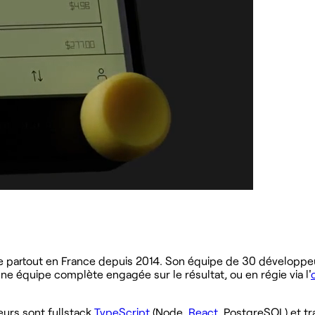
e partout en France depuis 2014. Son équipe de 30 développeu
 une équipe complète engagée sur le résultat, ou en régie via l'
eurs sont fullstack
TypeScript
(Node,
React
, PostgreSQL) et t