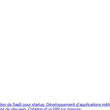
 produit.
 livrer vite des fonctionnalités utiles.
MCP), au développement web et au product design.
tion de SaaS pour startup
Développement d'applications mét
nte de site web
Création d'un ERP sur mesure