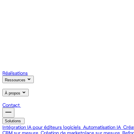
On gère votre infrastructure et on assure la stabilité de votre
Scale
Régie informatique : renfort d'équipe tech à la demande
On renforce votre équipe avec des devs et designers habitués à
Learn
Formation IA, développement et design pour vos équipes
On forme vos équipes à l'IA générative (LLM, RAG, agents, 
Réalisations
Ressources
À propos
Contact
Solutions
Intégration IA pour éditeurs logiciels
Automatisation IA
Créa
CRM sur mesure
Création de marketplace sur mesure
Refo