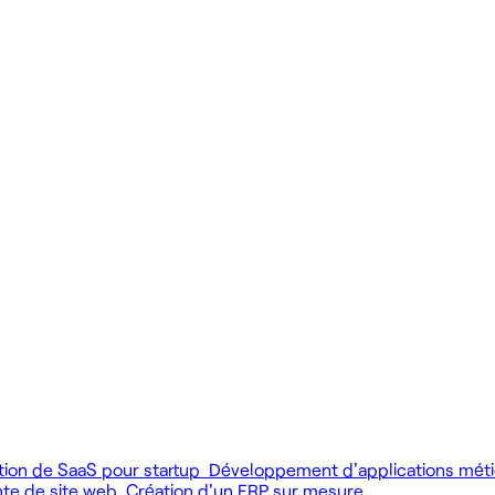
 produit.
 livrer vite des fonctionnalités utiles.
MCP), au développement web et au product design.
tion de SaaS pour startup
Développement d'applications mét
nte de site web
Création d'un ERP sur mesure