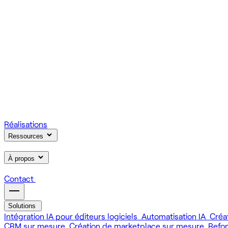
On gère votre infrastructure et on assure la stabilité de votre
Scale
Régie informatique : renfort d'équipe tech à la demande
On renforce votre équipe avec des devs et designers habitués à
Learn
Formation IA, développement et design pour vos équipes
On forme vos équipes à l'IA générative (LLM, RAG, agents, 
Réalisations
Ressources
À propos
Contact
Solutions
Intégration IA pour éditeurs logiciels
Automatisation IA
Créa
CRM sur mesure
Création de marketplace sur mesure
Refo