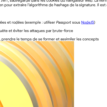
n JWT, sauvegardé dans les cookies du navigateur web. La vérif
pour extraire l’algorithme de hashage de la signature. Il est a
iées et rodées (exemple : utiliser
Passport
sous
NodeJS
)
uête et éviter les attaques par brute-force
 prendre le temps de se former et assimiler les concepts