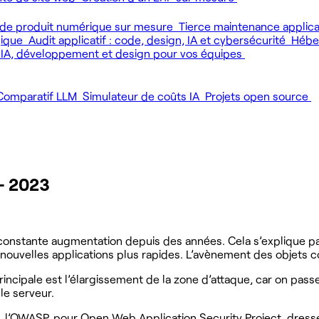
de produit numérique sur mesure
Tierce maintenance applic
gique
Audit applicatif : code, design, IA et cybersécurité
Héber
 IA, développement et design pour vos équipes
Comparatif LLM
Simulateur de coûts IA
Projets open source
 – 2023
nstante augmentation depuis des années. Cela s’explique par 
de nouvelles applications plus rapides. L’avènement des objets
rincipale est l’élargissement de la zone d’attaque, car on pas
le serveur.
b, l’OWASP, pour Open Web Application Security Project, dresse