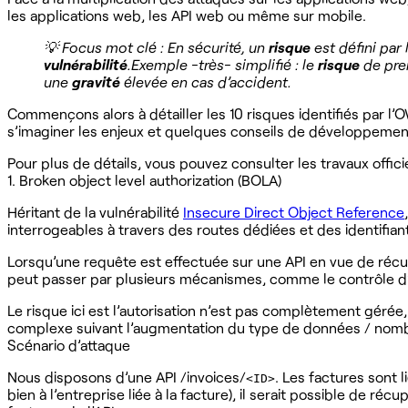
les applications web, les API web ou même sur mobile.
💡 Focus mot clé : En sécurité, un
risque
est défini par 
vulnérabilité
.Exemple -très- simplifié : le
risque
de pren
une
gravité
élevée en cas d’accident.
Commençons alors à détailler les 10 risques identifiés par l
s’imaginer les enjeux et quelques conseils de développemen
Pour plus de détails, vous pouvez consulter les travaux offici
1. Broken object level authorization (BOLA)
Héritant de la vulnérabilité
Insecure Direct Object Reference
interrogeables à travers des routes dédiées et des identifia
Lorsqu’une requête est effectuée sur une API en vue de récupé
peut passer par plusieurs mécanismes, comme le contrôle d’a
Le risque ici est l’autorisation n’est pas complètement gérée,
complexe suivant l’augmentation du type de données / nombre
Scénario d’attaque
Nous disposons d’une API /invoices/
. Les factures sont 
<ID>
bien à l’entreprise liée à la facture), il serait possible de r