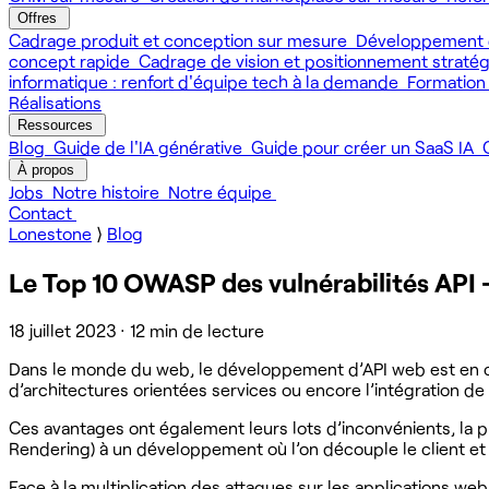
Offres
Cadrage produit et conception sur mesure
Développement 
concept rapide
Cadrage de vision et positionnement straté
informatique : renfort d'équipe tech à la demande
Formation
Réalisations
Ressources
Blog
Guide de l'IA générative
Guide pour créer un SaaS IA
À propos
Jobs
Notre histoire
Notre équipe
Contact
Lonestone
⟩
Blog
Le Top 10 OWASP des vulnérabilités API
18 juillet 2023
·
12 min de lecture
Dans le monde du web, le développement d’API web est en co
d’architectures orientées services ou encore l’intégration 
Ces avantages ont également leurs lots d’inconvénients, la p
Rendering) à un développement où l’on découple le client et 
Face à la multiplication des attaques sur les applications we