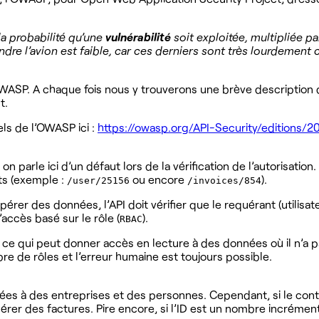
la probabilité qu’une
vulnérabilité
soit exploitée, multipliée pa
dre l’avion est faible, car ces derniers sont très lourdement c
’OWASP. A chaque fois nous y trouverons une brève description 
t.
els de l’OWASP ici :
https://owasp.org/API-Security/editions/
, on parle ici d’un défaut lors de la vérification de l’autorisat
nts (exemple :
ou encore
).
/user/25156
/invoices/854
rer des données, l’API doit vérifier que le requérant (utilisat
ccès basé sur le rôle (
).
RBAC
 ce qui peut donner accès en lecture à des données où il n’a pa
 de rôles et l’erreur humaine est toujours possible.
liées à des entreprises et des personnes. Cependant, si le contr
écupérer des factures. Pire encore, si l’ID est un nombre incrémen