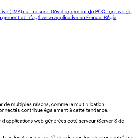
ative (TMA) sur mesure
Développement de POC : preuve de
gement et infogérance applicative en France
Régie
de multiples raisons, comme la multiplication
 connectés contribue également à cette tendance.
se d’applications web générées coté serveur (Server Side
 tous les 4 ans un Top 10 des risques les plus rencontrés sur