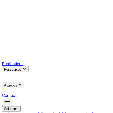
votre produit.
Scale
Régie informatique : renfort d'équipe tech à la demande
On renforce votre équipe avec des devs et designers
habitués à livrer vite des fonctionnalités utiles.
Learn
Formation IA, développement et design pour vos équipes
On forme vos équipes à l'IA générative (LLM, RAG, agents,
MCP), au développement web et au product design.
Réalisations
Ressources
À propos
Contact
Solutions