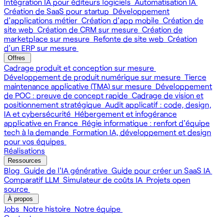
Intégration IA pour éditeurs logiciels
Automatisation IA
Création de SaaS pour startup
Développement
d'applications métier
Création d'app mobile
Création de
site web
Création de CRM sur mesure
Création de
marketplace sur mesure
Refonte de site web
Création
d'un ERP sur mesure
Offres
Cadrage produit et conception sur mesure
Développement de produit numérique sur mesure
Tierce
maintenance applicative (TMA) sur mesure
Développement
de POC : preuve de concept rapide
Cadrage de vision et
positionnement stratégique
Audit applicatif : code, design,
IA et cybersécurité
Hébergement et infogérance
applicative en France
Régie informatique : renfort d'équipe
tech à la demande
Formation IA, développement et design
pour vos équipes
Réalisations
Ressources
Blog
Guide de l'IA générative
Guide pour créer un SaaS IA
Comparatif LLM
Simulateur de coûts IA
Projets open
source
À propos
Jobs
Notre histoire
Notre équipe