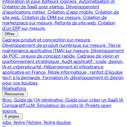
Intégration IA pour éditeurs logiciels
Automatisation IA
Création de SaaS pour startup
Développement
d'applications métier
Création d'app mobile
Création de
site web
Création de CRM sur mesure
Création de
marketplace sur mesure
Refonte de site web
Création
d'un ERP sur mesure
Offres
Cadrage produit et conception sur mesure
Développement de produit numérique sur mesure
Tierce
maintenance applicative (TMA) sur mesure
Développement
de POC : preuve de concept rapide
Cadrage de vision et
positionnement stratégique
Audit applicatif : code, design,
IA et cybersécurité
Hébergement et infogérance
applicative en France
Régie informatique : renfort d'équipe
tech à la demande
Formation IA, développement et design
pour vos équipes
Réalisations
Ressources
Blog
Guide de l'IA générative
Guide pour créer un SaaS IA
Comparatif LLM
Simulateur de coûts IA
Projets open
source
À propos
Jobs
Notre histoire
Notre équipe