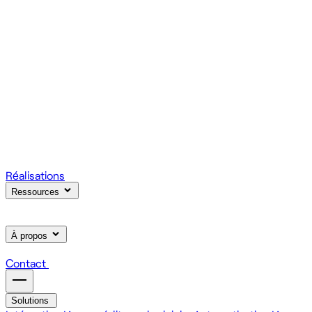
votre produit.
Scale
Régie informatique : renfort d'équipe tech à la demande
On renforce votre équipe avec des devs et designers
habitués à livrer vite des fonctionnalités utiles.
Learn
Formation IA, développement et design pour vos équipes
On forme vos équipes à l'IA générative (LLM, RAG, agents,
MCP), au développement web et au product design.
Réalisations
Ressources
À propos
Contact
Solutions