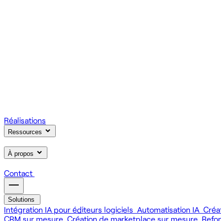
On gère votre infrastructure et on assure la stabilité de votre
Scale
Régie informatique : renfort d'équipe tech à la demande
On renforce votre équipe avec des devs et designers habitués à
Learn
Formation IA, développement et design pour vos équipes
On forme vos équipes à l'IA générative (LLM, RAG, agents, 
Réalisations
Ressources
À propos
Contact
Solutions
Intégration IA pour éditeurs logiciels
Automatisation IA
Créa
CRM sur mesure
Création de marketplace sur mesure
Refo