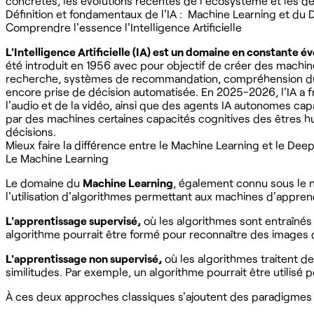
concrètes, les évolutions récentes de l'écosystème et les d
Définition et fondamentaux de l'IA : Machine Learning et du
Comprendre l'essence l'Intelligence Artificielle
L'Intelligence Artificielle (IA) est un domaine en constante é
été introduit en 1956 avec pour objectif de créer des machin
recherche, systèmes de recommandation, compréhension du la
encore prise de décision automatisée. En 2025-2026, l'IA a
l'audio et de la vidéo, ainsi que des agents IA autonomes ca
par des machines certaines capacités cognitives des êtres 
décisions.
Mieux faire la différence entre le Machine Learning et le Dee
Le Machine Learning
Le domaine du
Machine Learning
, également connu sous le no
l'utilisation d'algorithmes permettant aux machines d'appre
L'apprentissage supervisé,
où les algorithmes sont entraînés 
algorithme pourrait être formé pour reconnaître des images
L'apprentissage non supervisé,
où les algorithmes traitent d
similitudes. Par exemple, un algorithme pourrait être utilisé
À ces deux approches classiques s'ajoutent des paradigmes 