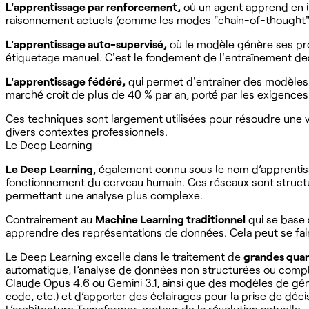
L'apprentissage par renforcement,
où un agent apprend en i
raisonnement actuels (comme les modes "chain-of-thought"
L'apprentissage auto-supervisé,
où le modèle génère ses pro
étiquetage manuel. C'est le fondement de l'entraînement d
L'apprentissage fédéré,
qui permet d'entraîner des modèles s
marché croît de plus de 40 % par an, porté par les exigence
Ces techniques sont largement utilisées pour résoudre une va
divers contextes professionnels.
Le Deep Learning
Le Deep Learning
, également connu sous le nom d’apprenti
fonctionnement du cerveau humain. Ces réseaux sont structu
permettant une analyse plus complexe.
Contrairement au
Machine Learning traditionnel
qui se base 
apprendre des représentations de données. Cela peut se fai
Le Deep Learning excelle dans le traitement de
grandes quan
automatique, l’analyse de données non structurées ou compl
Claude Opus 4.6 ou Gemini 3.1, ainsi que des modèles de gén
code, etc.) et d’apporter des éclairages pour la prise de déci
L’architecture Transformer, moteur de la révolution actuelle