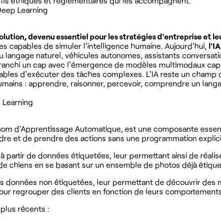
éfis éthiques et réglementaires qui les accompagnent.
 Deep Learning
volution, devenu essentiel pour les stratégies d'entreprise et le
es capables de simuler l'intelligence humaine. Aujourd'hui,
l'I
ngage naturel, véhicules autonomes, assistants conversation
 franchi un cap avec l'émergence de modèles multimodaux capa
pables d'exécuter des tâches complexes. L'IA reste un champ d
humains : apprendre, raisonner, percevoir, comprendre un lan
p Learning
m d'Apprentissage Automatique, est une composante essentielle 
ndre et de prendre des actions sans une programmation explici
à partir de données étiquetées, leur permettant ainsi de réalis
 de chiens en se basant sur un ensemble de photos déjà étique
es données non étiquetées, leur permettant de découvrir des m
 pour regrouper des clients en fonction de leurs comportements 
plus récents :