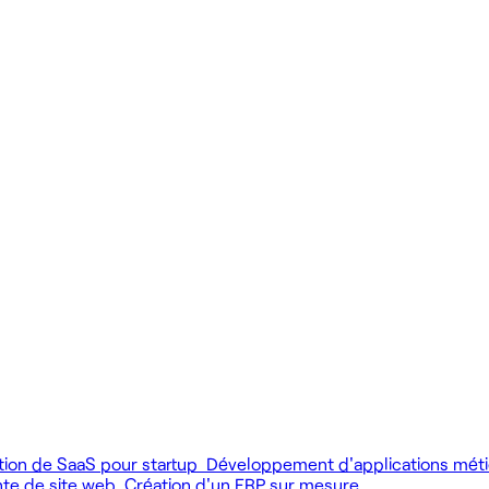
 produit.
 livrer vite des fonctionnalités utiles.
MCP), au développement web et au product design.
tion de SaaS pour startup
Développement d'applications mét
nte de site web
Création d'un ERP sur mesure