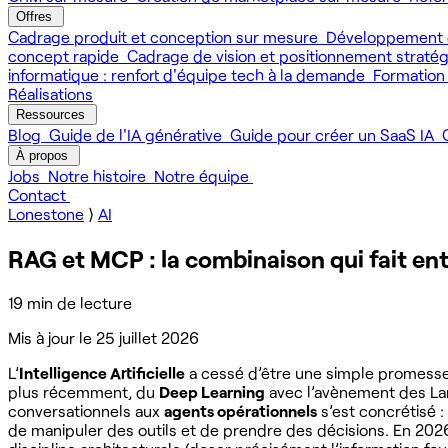
Offres
Cadrage produit et conception sur mesure
Développement 
concept rapide
Cadrage de vision et positionnement straté
informatique : renfort d'équipe tech à la demande
Formation
Réalisations
Ressources
Blog
Guide de l'IA générative
Guide pour créer un SaaS IA
À propos
Jobs
Notre histoire
Notre équipe
Contact
Lonestone
⟩
AI
RAG et MCP : la combinaison qui fait ent
19 min de lecture
Mis à jour le
25 juillet 2026
L’
Intelligence Artificielle
a cessé d’être une simple promesse
plus récemment, du
Deep Learning
avec l’avènement des Lar
conversationnels aux
agents opérationnels
s’est concrétisé 
de manipuler des outils et de prendre des décisions. En 2026