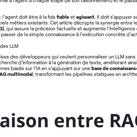
ournie à l’agent à chaque étape de son raisonnement) et le pa
l'agent doit être à la fois
fiable
et
agissant
. Il doit s'appuyer 
ciels métiers existants. Cet article décrypte la synergie entr
G)
, qui assure la précision factuelle et augmente l'intelligenc
se passer de la simple connaissance à l'exécution concrète d'a
s des LLM
isse des développeurs qui veulent personnaliser un LLM sans 
cherche d’information à la génération de texte, améliorant ainsi
èmes basés sur l’IA en s’appuyant sur une
base de connaissanc
AG multimodal
, transformant les pipelines statiques en archit