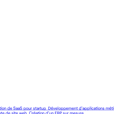
 produit.
 livrer vite des fonctionnalités utiles.
MCP), au développement web et au product design.
tion de SaaS pour startup
Développement d'applications mét
nte de site web
Création d'un ERP sur mesure