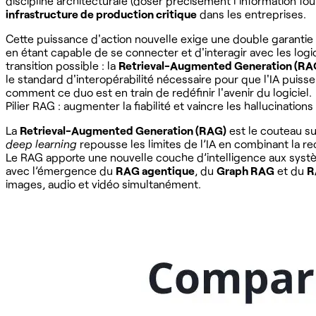
discipline architecturale (doser précisément l’information f
infrastructure de production critique
dans les entreprises.
Cette puissance d'action nouvelle exige une double garantie : 
en étant capable de se connecter et d'interagir avec les logi
transition possible : la
Retrieval-Augmented Generation (RA
le standard d'interopérabilité nécessaire pour que l'IA puis
comment ce duo est en train de redéfinir l'avenir du logiciel.
Pilier RAG : augmenter la fiabilité et vaincre les hallucination
La
Retrieval-Augmented Generation (RAG)
est le couteau su
deep learning
repousse les limites de l’IA en combinant la re
Le RAG apporte une nouvelle couche d’intelligence aux syst
avec l’émergence du
RAG agentique
, du
Graph RAG
et du
R
images, audio et vidéo simultanément.