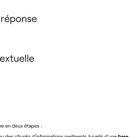
ne en deux étapes :
 ou des
chunks
d'informations pertinents à partir d'une
base