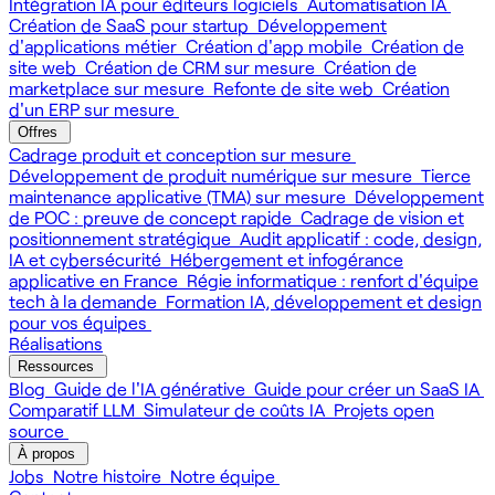
Intégration IA pour éditeurs logiciels
Automatisation IA
Création de SaaS pour startup
Développement
d'applications métier
Création d'app mobile
Création de
site web
Création de CRM sur mesure
Création de
marketplace sur mesure
Refonte de site web
Création
d'un ERP sur mesure
Offres
Cadrage produit et conception sur mesure
Développement de produit numérique sur mesure
Tierce
maintenance applicative (TMA) sur mesure
Développement
de POC : preuve de concept rapide
Cadrage de vision et
positionnement stratégique
Audit applicatif : code, design,
IA et cybersécurité
Hébergement et infogérance
applicative en France
Régie informatique : renfort d'équipe
tech à la demande
Formation IA, développement et design
pour vos équipes
Réalisations
Ressources
Blog
Guide de l'IA générative
Guide pour créer un SaaS IA
Comparatif LLM
Simulateur de coûts IA
Projets open
source
À propos
Jobs
Notre histoire
Notre équipe