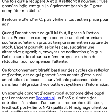
Une fois qu'il a récupéré A et B, il réfléchit à nouveau : "Ces
données indiquent que j'ai également besoin de C pour
compléter ma tâche."
Il retourne chercher C, puis vérifie si tout est en place pour
agir.
Quand l'agent a tout ce qu'il lui faut, il passe à l'action
finale. Prenons un exemple concret : un client premium
souhaite acheter un produit temporairement en rupture de
stock. L'agent pourrait, selon les cas, suggérer une
alternative disponible, envoyer une notification dès que
l'article sera de retour ou même proposer un bon de
réduction pour compenser l'attente.
Ce fonctionnement itératif, basé sur des cycles de réflexion
et d'action, est ce qui permet à ces agents d'être aussi
adaptatifs et efficaces. Leur véritable puissance réside
dans leur intégration à vos outils et systèmes d'information.
Un exemple concret d'agent vocal autonome développé
par Lonestone est
Raconte.ai
, un SaaS qui mène des
entretiens à la place d'un humain : recherche utilisateur,
feedback post-démo, NPS qualitatif, témoignage client ou
pré-qualification de candidats. L'agent pose ses questions