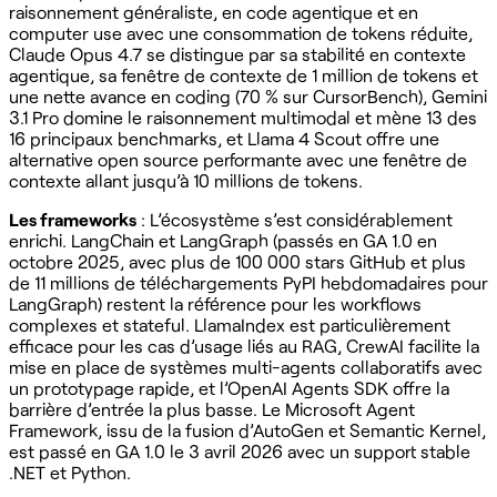
raisonnement généraliste, en code agentique et en
computer use avec une consommation de tokens réduite,
Claude Opus 4.7 se distingue par sa stabilité en contexte
agentique, sa fenêtre de contexte de 1 million de tokens et
une nette avance en coding (70 % sur CursorBench), Gemini
3.1 Pro domine le raisonnement multimodal et mène 13 des
16 principaux benchmarks, et Llama 4 Scout offre une
alternative open source performante avec une fenêtre de
contexte allant jusqu’à 10 millions de tokens.
Les frameworks
: L’écosystème s’est considérablement
enrichi. LangChain et LangGraph (passés en GA 1.0 en
octobre 2025, avec plus de 100 000 stars GitHub et plus
de 11 millions de téléchargements PyPI hebdomadaires pour
LangGraph) restent la référence pour les workflows
complexes et stateful. LlamaIndex est particulièrement
efficace pour les cas d’usage liés au RAG, CrewAI facilite la
mise en place de systèmes multi-agents collaboratifs avec
un prototypage rapide, et l’OpenAI Agents SDK offre la
barrière d’entrée la plus basse. Le Microsoft Agent
Framework, issu de la fusion d’AutoGen et Semantic Kernel,
est passé en GA 1.0 le 3 avril 2026 avec un support stable
.NET et Python.