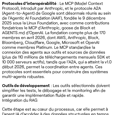
Protocoles d’interopérabilité
: Le MCP (Model Context
Protocol), introduit par Anthropic, et le protocole A2A
(Agent-to-Agent) de Google sont désormais réunis au sein
de l’Agentic AI Foundation (AAIF), fondée le 9 décembre
2025 sous la Linux Foundation, avec comme contributions
fondatrices le MCP d’Anthropic, goose de Block et
AGENTS.md d’OpenAI. La fondation compte plus de 170
membres en avril 2026, dont AWS, Anthropic, Block,
Bloomberg, Cloudflare, Google, Microsoft et OpenAI
comme membres Platinum. Le MCP standardise la
connexion des agents aux outils et sources de données
(plus de 110 millions de téléchargements mensuels SDK et
10 000 serveurs actifs), tandis que l’A2A, qui a atteint la v1.0
début 2026, permet la coordination entre agents. Ces
protocoles sont essentiels pour construire des systèmes
multi-agents robustes.
Outils de développement
: Les outils sélectionnés doivent
simplifier les tests, le débogage et le monitoring afin de
garantir une implémentation fluide et rapide.
Intégration du RAG
Cette étape est au cœur du processus, car elle permet à
l’agent IA d’accéder à des données structurées en temps