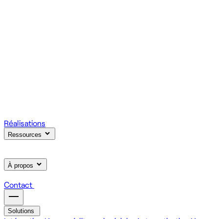
votre produit.
Scale
Régie informatique : renfort d'équipe tech à la demande
On renforce votre équipe avec des devs et designers
habitués à livrer vite des fonctionnalités utiles.
Learn
Formation IA, développement et design pour vos équipes
On forme vos équipes à l'IA générative (LLM, RAG, agents,
MCP), au développement web et au product design.
Réalisations
Ressources
À propos
Contact
Solutions