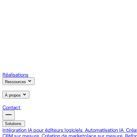
On gère votre infrastructure et on assure la stabilité de votre
Scale
Régie informatique : renfort d'équipe tech à la demande
On renforce votre équipe avec des devs et designers habitués à
Learn
Formation IA, développement et design pour vos équipes
On forme vos équipes à l'IA générative (LLM, RAG, agents, 
Réalisations
Ressources
À propos
Contact
Solutions
Intégration IA pour éditeurs logiciels
Automatisation IA
Créa
CRM sur mesure
Création de marketplace sur mesure
Refo