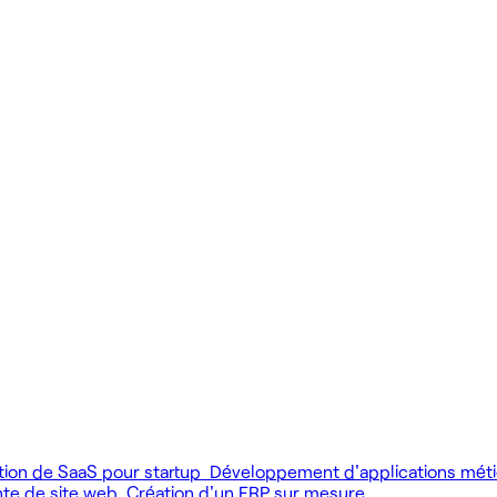
 produit.
 livrer vite des fonctionnalités utiles.
MCP), au développement web et au product design.
tion de SaaS pour startup
Développement d'applications mét
nte de site web
Création d'un ERP sur mesure