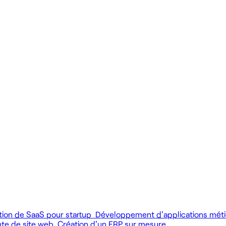
 produit.
 livrer vite des fonctionnalités utiles.
MCP), au développement web et au product design.
tion de SaaS pour startup
Développement d'applications mét
nte de site web
Création d'un ERP sur mesure