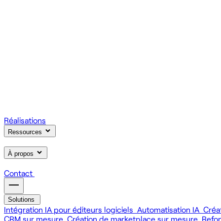
On gère votre infrastructure et on assure la stabilité de votre
Scale
Régie informatique : renfort d'équipe tech à la demande
On renforce votre équipe avec des devs et designers habitués à
Learn
Formation IA, développement et design pour vos équipes
On forme vos équipes à l'IA générative (LLM, RAG, agents, 
Réalisations
Ressources
À propos
Contact
Solutions
Intégration IA pour éditeurs logiciels
Automatisation IA
Créa
CRM sur mesure
Création de marketplace sur mesure
Refo