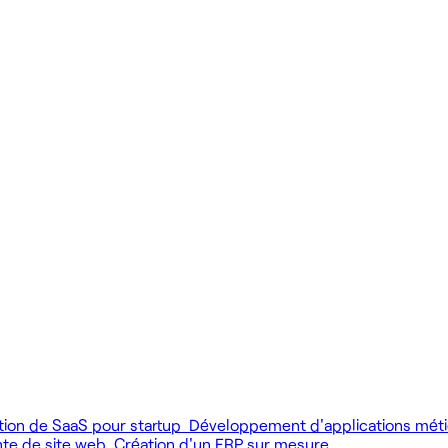
 produit.
 livrer vite des fonctionnalités utiles.
MCP), au développement web et au product design.
tion de SaaS pour startup
Développement d'applications mét
nte de site web
Création d'un ERP sur mesure