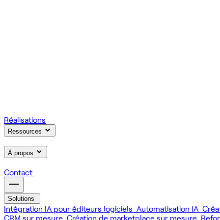
On gère votre infrastructure et on assure la stabilité de votre
Scale
Régie informatique : renfort d'équipe tech à la demande
On renforce votre équipe avec des devs et designers habitués à
Learn
Formation IA, développement et design pour vos équipes
On forme vos équipes à l'IA générative (LLM, RAG, agents, 
Réalisations
Ressources
À propos
Contact
Solutions
Intégration IA pour éditeurs logiciels
Automatisation IA
Créa
CRM sur mesure
Création de marketplace sur mesure
Refo