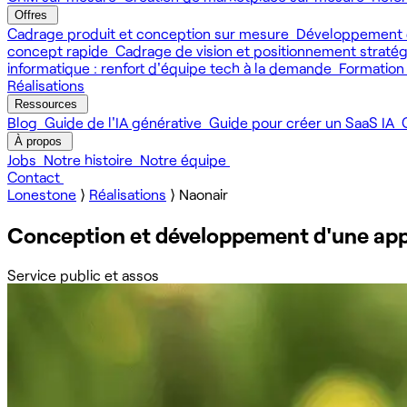
Offres
Cadrage produit et conception sur mesure
Développement 
concept rapide
Cadrage de vision et positionnement straté
informatique : renfort d'équipe tech à la demande
Formation
Réalisations
Ressources
Blog
Guide de l'IA générative
Guide pour créer un SaaS IA
À propos
Jobs
Notre histoire
Notre équipe
Contact
Lonestone
⟩
Réalisations
⟩
Naonair
Conception et développement d'une applic
Service public et assos