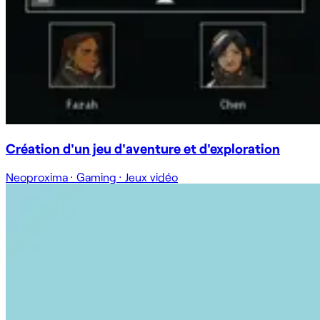
Création d'un jeu d'aventure et d'exploration
Neoproxima
·
Gaming
·
Jeux vidéo