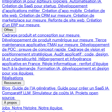
Intégration IA pour éditeurs logiciels
Automatisation IA
Création de SaaS pour startup
Développement
d'applications métier
Création d'app mobile
Création de
site web
Création de CRM sur mesure
Création de
marketplace sur mesure
Refonte de site web
Création
d'un ERP sur mesure
Offres
Cadrage produit et conception sur mesure
Développement de produit numérique sur mesure
Tierce
maintenance applicative (TMA) sur mesure
Développement
de POC : preuve de concept rapide
Cadrage de vision et
positionnement stratégique
Audit applicatif : code, design,
IA et cybersécurité
Hébergement et infogérance
applicative en France
Régie informatique : renfort d'équipe
tech à la demande
Formation IA, développement et design
pour vos équipes
Réalisations
Ressources
Blog
Guide de l'IA générative
Guide pour créer un SaaS IA
Comparatif LLM
Simulateur de coûts IA
Projets open
source
À propos
Jobs
Notre histoire
Notre équipe