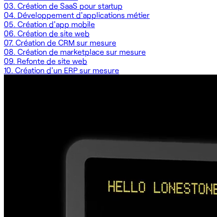
03.
Création de SaaS pour startup
04.
Développement d'applications métier
05.
Création d'app mobile
06.
Création de site web
07.
Création de CRM sur mesure
08.
Création de marketplace sur mesure
09.
Refonte de site web
10.
Création d'un ERP sur mesure