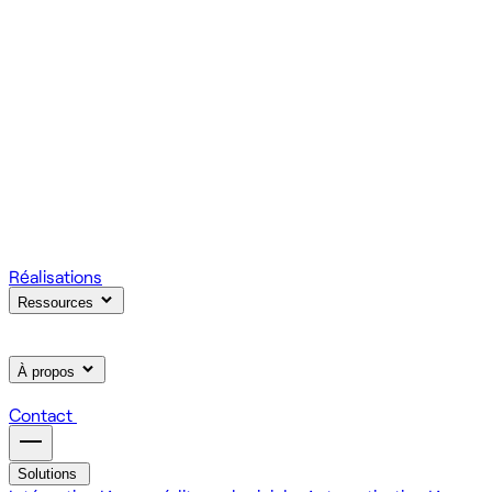
votre produit.
Scale
Régie informatique : renfort d'équipe tech à la demande
On renforce votre équipe avec des devs et designers
habitués à livrer vite des fonctionnalités utiles.
Learn
Formation IA, développement et design pour vos équipes
On forme vos équipes à l'IA générative (LLM, RAG, agents,
MCP), au développement web et au product design.
Réalisations
Ressources
À propos
Contact
Solutions