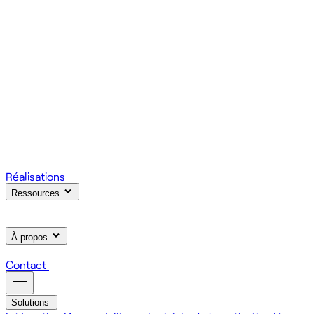
votre produit.
Scale
Régie informatique : renfort d'équipe tech à la demande
On renforce votre équipe avec des devs et designers
habitués à livrer vite des fonctionnalités utiles.
Learn
Formation IA, développement et design pour vos équipes
On forme vos équipes à l'IA générative (LLM, RAG, agents,
MCP), au développement web et au product design.
Réalisations
Ressources
À propos
Contact
Solutions