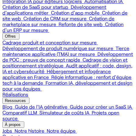
Intégration IA pour éditeurs logiciels
Automatisation IA
Création de SaaS pour startup
Développement
d'applications métier
Création d'app mobile
Création de
site web
Création de CRM sur mesure
Création de
marketplace sur mesure
Refonte de site web
Création
d'un ERP sur mesure
Offres
Cadrage produit et conception sur mesure
Développement de produit numérique sur mesure
Tierce
maintenance applicative (TMA) sur mesure
Développement
de POC : preuve de concept rapide
Cadrage de vision et
positionnement stratégique
Audit applicatif : code, design,
IA et cybersécurité
Hébergement et infogérance
applicative en France
Régie informatique : renfort d'équipe
tech à la demande
Formation IA, développement et design
pour vos équipes
Réalisations
Ressources
Blog
Guide de l'IA générative
Guide pour créer un SaaS IA
Comparatif LLM
Simulateur de coûts IA
Projets open
source
À propos
Jobs
Notre histoire
Notre équipe