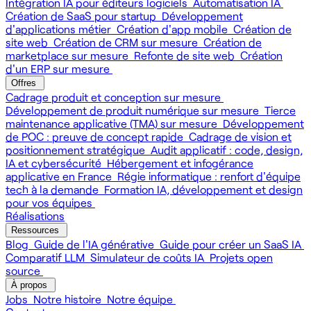
Intégration IA pour éditeurs logiciels
Automatisation IA
Création de SaaS pour startup
Développement
d'applications métier
Création d'app mobile
Création de
site web
Création de CRM sur mesure
Création de
marketplace sur mesure
Refonte de site web
Création
d'un ERP sur mesure
Offres
Cadrage produit et conception sur mesure
Développement de produit numérique sur mesure
Tierce
maintenance applicative (TMA) sur mesure
Développement
de POC : preuve de concept rapide
Cadrage de vision et
positionnement stratégique
Audit applicatif : code, design,
IA et cybersécurité
Hébergement et infogérance
applicative en France
Régie informatique : renfort d'équipe
tech à la demande
Formation IA, développement et design
pour vos équipes
Réalisations
Ressources
Blog
Guide de l'IA générative
Guide pour créer un SaaS IA
Comparatif LLM
Simulateur de coûts IA
Projets open
source
À propos
Jobs
Notre histoire
Notre équipe