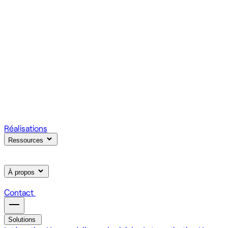
votre produit.
Scale
Régie informatique : renfort d'équipe tech à la demande
On renforce votre équipe avec des devs et designers
habitués à livrer vite des fonctionnalités utiles.
Learn
Formation IA, développement et design pour vos équipes
On forme vos équipes à l'IA générative (LLM, RAG, agents,
MCP), au développement web et au product design.
Réalisations
Ressources
À propos
Contact
Solutions