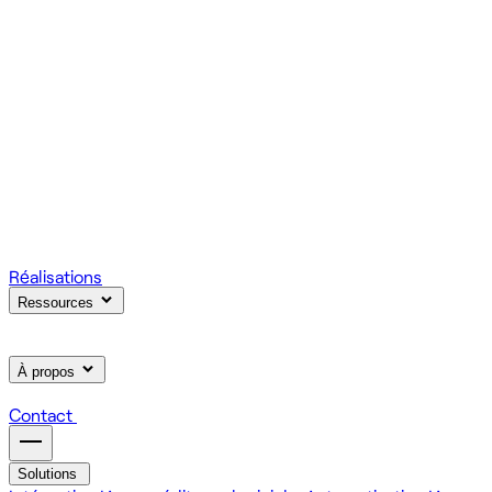
votre produit.
Scale
Régie informatique : renfort d'équipe tech à la demande
On renforce votre équipe avec des devs et designers
habitués à livrer vite des fonctionnalités utiles.
Learn
Formation IA, développement et design pour vos équipes
On forme vos équipes à l'IA générative (LLM, RAG, agents,
MCP), au développement web et au product design.
Réalisations
Ressources
À propos
Contact
Solutions