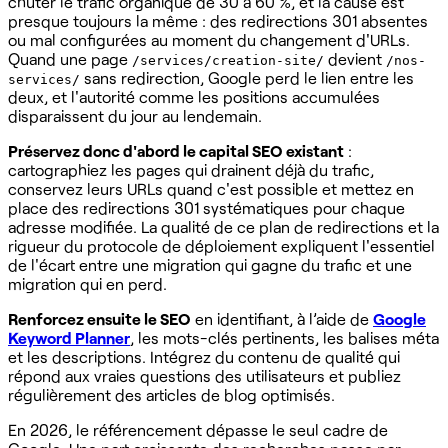
chuter le trafic organique de 30 à 60 %, et la cause est
presque toujours la même : des redirections 301 absentes
ou mal configurées au moment du changement d'URLs.
Quand une page
devient
/services/creation-site/
/nos-
sans redirection, Google perd le lien entre les
services/
deux, et l'autorité comme les positions accumulées
disparaissent du jour au lendemain.
Préservez donc d'abord le capital SEO existant
:
cartographiez les pages qui drainent déjà du trafic,
conservez leurs URLs quand c'est possible et mettez en
place des redirections 301 systématiques pour chaque
adresse modifiée. La qualité de ce plan de redirections et la
rigueur du protocole de déploiement expliquent l'essentiel
de l'écart entre une migration qui gagne du trafic et une
migration qui en perd.
Renforcez ensuite le SEO
en identifiant, à l’aide de
Google
Keyword Planner
, les mots-clés pertinents, les balises méta
et les descriptions. Intégrez du contenu de qualité qui
répond aux vraies questions des utilisateurs et publiez
régulièrement des articles de blog optimisés.
En 2026, le référencement dépasse le seul cadre de