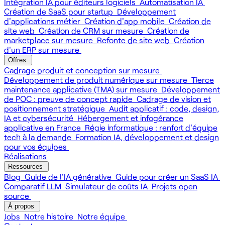
Intégration IA pour éditeurs logiciels
Automatisation IA
Création de SaaS pour startup
Développement
d'applications métier
Création d'app mobile
Création de
site web
Création de CRM sur mesure
Création de
marketplace sur mesure
Refonte de site web
Création
d'un ERP sur mesure
Offres
Cadrage produit et conception sur mesure
Développement de produit numérique sur mesure
Tierce
maintenance applicative (TMA) sur mesure
Développement
de POC : preuve de concept rapide
Cadrage de vision et
positionnement stratégique
Audit applicatif : code, design,
IA et cybersécurité
Hébergement et infogérance
applicative en France
Régie informatique : renfort d'équipe
tech à la demande
Formation IA, développement et design
pour vos équipes
Réalisations
Ressources
Blog
Guide de l'IA générative
Guide pour créer un SaaS IA
Comparatif LLM
Simulateur de coûts IA
Projets open
source
À propos
Jobs
Notre histoire
Notre équipe