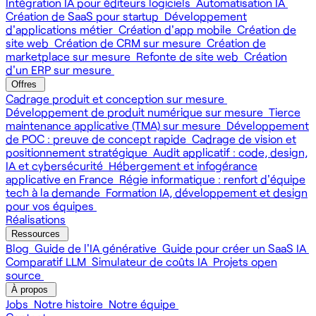
Intégration IA pour éditeurs logiciels
Automatisation IA
Création de SaaS pour startup
Développement
d'applications métier
Création d'app mobile
Création de
site web
Création de CRM sur mesure
Création de
marketplace sur mesure
Refonte de site web
Création
d'un ERP sur mesure
Offres
Cadrage produit et conception sur mesure
Développement de produit numérique sur mesure
Tierce
maintenance applicative (TMA) sur mesure
Développement
de POC : preuve de concept rapide
Cadrage de vision et
positionnement stratégique
Audit applicatif : code, design,
IA et cybersécurité
Hébergement et infogérance
applicative en France
Régie informatique : renfort d'équipe
tech à la demande
Formation IA, développement et design
pour vos équipes
Réalisations
Ressources
Blog
Guide de l'IA générative
Guide pour créer un SaaS IA
Comparatif LLM
Simulateur de coûts IA
Projets open
source
À propos
Jobs
Notre histoire
Notre équipe