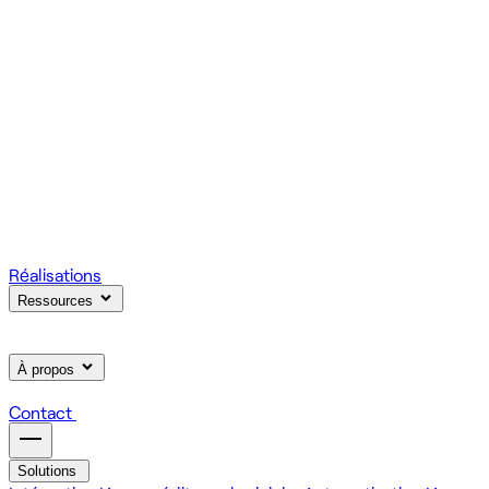
votre produit.
Scale
Régie informatique : renfort d'équipe tech à la demande
On renforce votre équipe avec des devs et designers
habitués à livrer vite des fonctionnalités utiles.
Learn
Formation IA, développement et design pour vos équipes
On forme vos équipes à l'IA générative (LLM, RAG, agents,
MCP), au développement web et au product design.
Réalisations
Ressources
À propos
Contact
Solutions