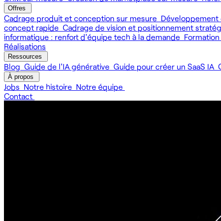
Offres
Cadrage produit et conception sur mesure
Développement 
concept rapide
Cadrage de vision et positionnement straté
informatique : renfort d'équipe tech à la demande
Formation
Réalisations
Ressources
Blog
Guide de l'IA générative
Guide pour créer un SaaS IA
À propos
Jobs
Notre histoire
Notre équipe
Contact