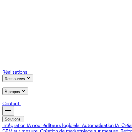
On gère votre infrastructure et on assure la stabilité de votre
Scale
Régie informatique : renfort d'équipe tech à la demande
On renforce votre équipe avec des devs et designers habitués à
Learn
Formation IA, développement et design pour vos équipes
On forme vos équipes à l'IA générative (LLM, RAG, agents, 
Réalisations
Ressources
À propos
Contact
Solutions
Intégration IA pour éditeurs logiciels
Automatisation IA
Créa
CRM sur mesure
Création de marketplace sur mesure
Refo