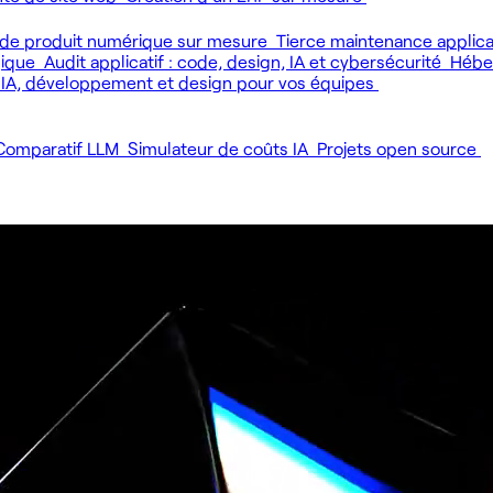
de produit numérique sur mesure
Tierce maintenance applic
gique
Audit applicatif : code, design, IA et cybersécurité
Héber
 IA, développement et design pour vos équipes
Comparatif LLM
Simulateur de coûts IA
Projets open source