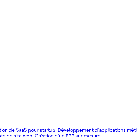
 produit.
 livrer vite des fonctionnalités utiles.
MCP), au développement web et au product design.
tion de SaaS pour startup
Développement d'applications mét
nte de site web
Création d'un ERP sur mesure