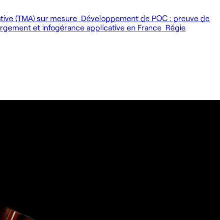
ative (TMA) sur mesure
Développement de POC : preuve de
gement et infogérance applicative en France
Régie