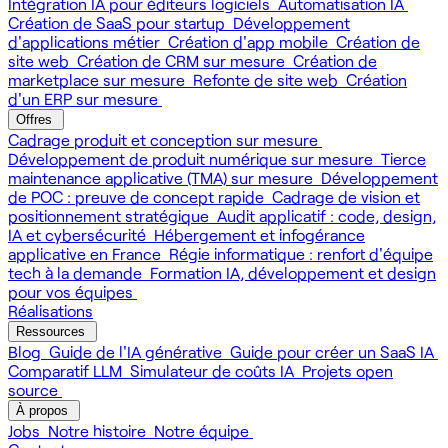
Intégration IA pour éditeurs logiciels
Automatisation IA
Création de SaaS pour startup
Développement
d'applications métier
Création d'app mobile
Création de
site web
Création de CRM sur mesure
Création de
marketplace sur mesure
Refonte de site web
Création
d'un ERP sur mesure
Offres
Cadrage produit et conception sur mesure
Développement de produit numérique sur mesure
Tierce
maintenance applicative (TMA) sur mesure
Développement
de POC : preuve de concept rapide
Cadrage de vision et
positionnement stratégique
Audit applicatif : code, design,
IA et cybersécurité
Hébergement et infogérance
applicative en France
Régie informatique : renfort d'équipe
tech à la demande
Formation IA, développement et design
pour vos équipes
Réalisations
Ressources
Blog
Guide de l'IA générative
Guide pour créer un SaaS IA
Comparatif LLM
Simulateur de coûts IA
Projets open
source
À propos
Jobs
Notre histoire
Notre équipe