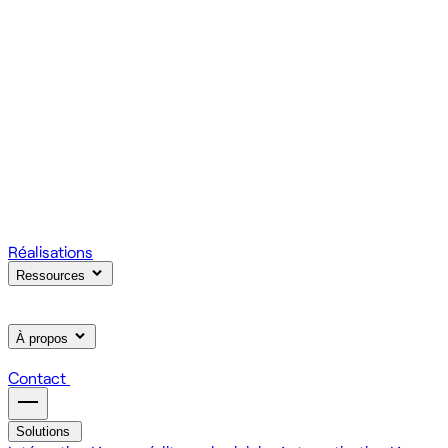
votre produit.
Scale
Régie informatique : renfort d'équipe tech à la demande
On renforce votre équipe avec des devs et designers
habitués à livrer vite des fonctionnalités utiles.
Learn
Formation IA, développement et design pour vos équipes
On forme vos équipes à l'IA générative (LLM, RAG, agents,
MCP), au développement web et au product design.
Réalisations
Ressources
À propos
Contact
Solutions