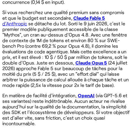
concurrence (0,14 $ en input).
Si vous recherchez une qualité premium sans compromis
et que le budget est secondaire,
Claude Fable 5
d'Anthropic
se détache du lot. Sorti le 9 juin 2026, c'est le
premier modèle publiquement accessible de la classe
"Mythos", un cran au-dessus d'Opus 4.8. Avec une fenêtre
de contexte de 1M de tokens et environ 80 % sur SWE-
bench Pro (contre 69,2 % pour Opus 4.8), il domine les
évaluations de code agentique. Mais cette excellence a un
prix, et il est élevé : 10 $ / 50 $ par million de tokens, soit le
double d'Opus. Juste en dessous,
Claude Opus 5
(24 juillet
2026) approche Fable 5 sur beaucoup de tâches pour la
moitié du prix (5 $ / 25 $), avec un "effort dial" qui laisse
arbitrer la puissance de calcul allouée à chaque tâche et un
mode rapide (2,5x la vitesse pour 2x le tarif de base).
En matière de facilité d'intégration,
OpenAI
(via GPT-5.6 et
ses variantes) reste indétrônable. Aucun acteur ne rivalise
aujourd'hui sur la qualité de la documentation, la simplicité
des SDK et l'écosystème de développeurs. Si votre objectif
est d'aller vite, sans friction, c'est un choix quasi
incontournable.