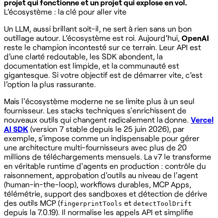
projet qui fonctionne et un projet qui explose en vol.
L’écosystème : la clé pour aller vite
Un LLM, aussi brillant soit-il, ne sert à rien sans un bon
outillage autour. L’écosystème est roi. Aujourd’hui,
OpenAI
reste le champion incontesté sur ce terrain. Leur API est
d’une clarté redoutable, les SDK abondent, la
documentation est limpide, et la communauté est
gigantesque. Si votre objectif est de démarrer vite, c’est
l’option la plus rassurante.
Mais l'écosystème moderne ne se limite plus à un seul
fournisseur. Les stacks techniques s'enrichissent de
nouveaux outils qui changent radicalement la donne.
Vercel
AI SDK
(version 7 stable depuis le 25 juin 2026), par
exemple, s'impose comme un indispensable pour gérer
une architecture multi-fournisseurs avec plus de 20
millions de téléchargements mensuels. La v7 le transforme
en véritable runtime d'agents en production : contrôle du
raisonnement, approbation d'outils au niveau de l'agent
(human-in-the-loop), workflows durables, MCP Apps,
télémétrie, support des sandboxes et détection de dérive
des outils MCP (
et
fingerprintTools
detectToolDrift
depuis la 7.0.19). Il normalise les appels API et simplifie