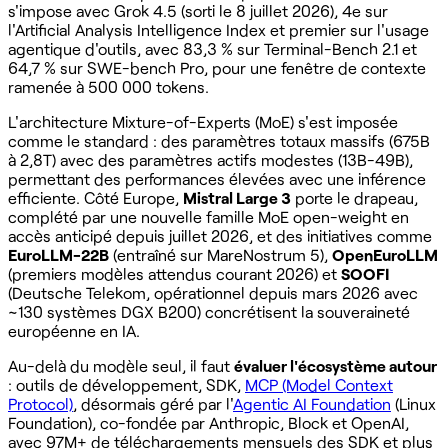
s'impose avec Grok 4.5 (sorti le 8 juillet 2026), 4e sur
l'Artificial Analysis Intelligence Index et premier sur l'usage
agentique d'outils, avec 83,3 % sur Terminal-Bench 2.1 et
64,7 % sur SWE-bench Pro, pour une fenêtre de contexte
ramenée à 500 000 tokens.
L'architecture Mixture-of-Experts (MoE) s'est imposée
comme le standard : des paramètres totaux massifs (675B
à 2,8T) avec des paramètres actifs modestes (13B-49B),
permettant des performances élevées avec une inférence
efficiente. Côté Europe,
Mistral Large 3
porte le drapeau,
complété par une nouvelle famille MoE open-weight en
accès anticipé depuis juillet 2026, et des initiatives comme
EuroLLM-22B
(entraîné sur MareNostrum 5),
OpenEuroLLM
(premiers modèles attendus courant 2026) et
SOOFI
(Deutsche Telekom, opérationnel depuis mars 2026 avec
~130 systèmes DGX B200) concrétisent la souveraineté
européenne en IA.
Au-delà du modèle seul, il faut
évaluer l'écosystème autour
: outils de développement, SDK,
MCP (Model Context
Protocol)
, désormais géré par l'
Agentic AI Foundation
(Linux
Foundation), co-fondée par Anthropic, Block et OpenAI,
avec 97M+ de téléchargements mensuels des SDK et plus