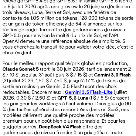
relève de GPT-5.4 et de GPT-5.5 : la famille GPT-5.6 (sortie
le 9 juillet 2026 après une preview le 26 juin) se décline en
trois niveaux, Luna, Terra et Sol, avec une fenêtre de
contexte de 1,05 million de tokens, 128 000 tokens de sortie
et un gain de token efficiency de 54 % annoncé sur les
tâches de code. Terra offre des performances de niveau
GPT-5.5 pour environ la moitié du prix de Sol, et l'API
OpenAI demeure une référence absolue de simplicité. Si
vous cherchez la tranquillité pour valider votre idée, c'est le
choix évident.
Pour le meilleur rapport qualité/prix global en production,
Claude Sonnet 5
(sorti le 30 juin 2026, tarif de lancement 2
$ / 10 $ jusqu'au 31 août puis 3 $ / 15 $) et
Gemini 3.6 Flash
(21 juillet 2026, 1,50 $ / 7,50 $, jusqu'à 17 % de tokens de
sortie en moins que Gemini 3.5 Flash) sont des choix
redoutables. Encore mieux :
Gemini 3.5 Flash-Lite
(juillet
2026, 0,30 $ / 2,50 $) et
GPT-5.6 Luna
(1 $ / 6 $) écrasent
les prix pour les workloads à haut volume. Dans plus de 90
% des tâches généralistes rencontrées dans un SaaS, ces
modèles délivrent une qualité proche des modèles
premium pour un coût bien plus raisonnable. Et pour les
budgets serrés,
DeepSeek V4 Flash
offre des
performances de niveau frontier à un prix défiant toute