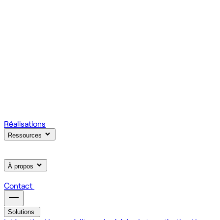
votre produit.
Scale
Régie informatique : renfort d'équipe tech à la demande
On renforce votre équipe avec des devs et designers
habitués à livrer vite des fonctionnalités utiles.
Learn
Formation IA, développement et design pour vos équipes
On forme vos équipes à l'IA générative (LLM, RAG, agents,
MCP), au développement web et au product design.
Réalisations
Ressources
À propos
Contact
Solutions