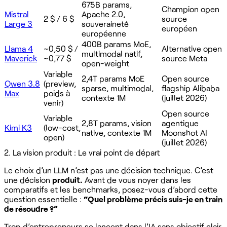
675B params,
Champion open
Mistral
Apache 2.0,
2 $ / 6 $
source
Large 3
souveraineté
européen
européenne
400B params MoE,
Llama 4
~0,50 $ /
Alternative open
multimodal natif,
Maverick
~0,77 $
source Meta
open-weight
Variable
2,4T params MoE
Open source
Qwen 3.8
(preview,
sparse, multimodal,
flagship Alibaba
Max
poids à
contexte 1M
(juillet 2026)
venir)
Open source
Variable
2,8T params, vision
agentique
Kimi K3
(low-cost,
native, contexte 1M
Moonshot AI
open)
(juillet 2026)
2. La vision produit : Le vrai point de départ
Le choix d’un LLM n’est pas une décision technique. C’est
une décision
produit.
Avant de vous noyer dans les
comparatifs et les benchmarks, posez-vous d’abord cette
question essentielle :
“Quel problème précis suis-je en train
de résoudre ?”
Trop d’entrepreneurs se lancent dans l’IA sans objectif clair,