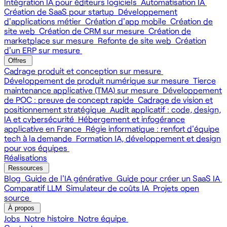
Intégration IA pour éditeurs logiciels
Automatisation IA
Création de SaaS pour startup
Développement
d'applications métier
Création d'app mobile
Création de
site web
Création de CRM sur mesure
Création de
marketplace sur mesure
Refonte de site web
Création
d'un ERP sur mesure
Offres
Cadrage produit et conception sur mesure
Développement de produit numérique sur mesure
Tierce
maintenance applicative (TMA) sur mesure
Développement
de POC : preuve de concept rapide
Cadrage de vision et
positionnement stratégique
Audit applicatif : code, design,
IA et cybersécurité
Hébergement et infogérance
applicative en France
Régie informatique : renfort d'équipe
tech à la demande
Formation IA, développement et design
pour vos équipes
Réalisations
Ressources
Blog
Guide de l'IA générative
Guide pour créer un SaaS IA
Comparatif LLM
Simulateur de coûts IA
Projets open
source
À propos
Jobs
Notre histoire
Notre équipe