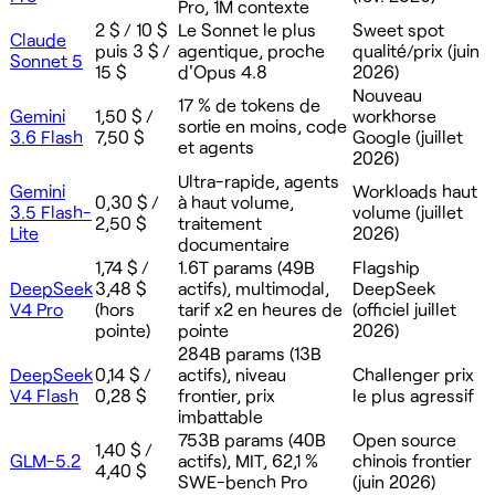
Pro, 1M contexte
2 $ / 10 $
Le Sonnet le plus
Sweet spot
Claude
puis 3 $ /
agentique, proche
qualité/prix (juin
Sonnet 5
15 $
d'Opus 4.8
2026)
Nouveau
17 % de tokens de
Gemini
1,50 $ /
workhorse
sortie en moins, code
3.6 Flash
7,50 $
Google (juillet
et agents
2026)
Ultra-rapide, agents
Gemini
Workloads haut
0,30 $ /
à haut volume,
3.5 Flash-
volume (juillet
2,50 $
traitement
Lite
2026)
documentaire
1,74 $ /
1.6T params (49B
Flagship
DeepSeek
3,48 $
actifs), multimodal,
DeepSeek
V4 Pro
(hors
tarif x2 en heures de
(officiel juillet
pointe)
pointe
2026)
284B params (13B
DeepSeek
0,14 $ /
actifs), niveau
Challenger prix
V4 Flash
0,28 $
frontier, prix
le plus agressif
imbattable
753B params (40B
Open source
1,40 $ /
GLM-5.2
actifs), MIT, 62,1 %
chinois frontier
4,40 $
SWE-bench Pro
(juin 2026)