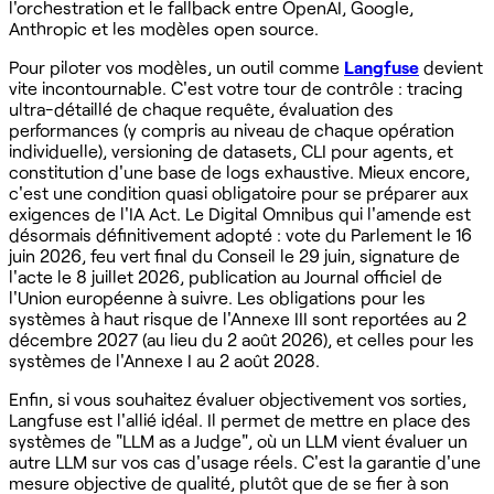
l'orchestration et le fallback entre OpenAI, Google,
Anthropic et les modèles open source.
Pour piloter vos modèles, un outil comme
Langfuse
devient
vite incontournable. C'est votre tour de contrôle : tracing
ultra-détaillé de chaque requête, évaluation des
performances (y compris au niveau de chaque opération
individuelle), versioning de datasets, CLI pour agents, et
constitution d'une base de logs exhaustive. Mieux encore,
c'est une condition quasi obligatoire pour se préparer aux
exigences de l'IA Act. Le Digital Omnibus qui l'amende est
désormais définitivement adopté : vote du Parlement le 16
juin 2026, feu vert final du Conseil le 29 juin, signature de
l'acte le 8 juillet 2026, publication au Journal officiel de
l'Union européenne à suivre. Les obligations pour les
systèmes à haut risque de l'Annexe III sont reportées au 2
décembre 2027 (au lieu du 2 août 2026), et celles pour les
systèmes de l'Annexe I au 2 août 2028.
Enfin, si vous souhaitez évaluer objectivement vos sorties,
Langfuse est l'allié idéal. Il permet de mettre en place des
systèmes de "LLM as a Judge", où un LLM vient évaluer un
autre LLM sur vos cas d'usage réels. C'est la garantie d'une
mesure objective de qualité, plutôt que de se fier à son