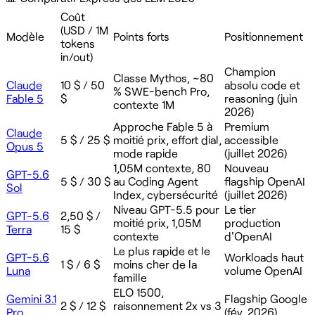
Coût
(USD / 1M
Modèle
Points forts
Positionnement
tokens
in/out)
Champion
Classe Mythos, ~80
Claude
10 $ / 50
absolu code et
% SWE-bench Pro,
Fable 5
$
reasoning (juin
contexte 1M
2026)
Approche Fable 5 à
Premium
Claude
5 $ / 25 $
moitié prix, effort dial,
accessible
Opus 5
mode rapide
(juillet 2026)
1,05M contexte, 80
Nouveau
GPT-5.6
5 $ / 30 $
au Coding Agent
flagship OpenAI
Sol
Index, cybersécurité
(juillet 2026)
Niveau GPT-5.5 pour
Le tier
GPT-5.6
2,50 $ /
moitié prix, 1,05M
production
Terra
15 $
contexte
d'OpenAI
Le plus rapide et le
GPT-5.6
Workloads haut
1 $ / 6 $
moins cher de la
Luna
volume OpenAI
famille
ELO 1500,
Gemini 3.1
Flagship Google
2 $ / 12 $
raisonnement 2x vs 3
Pro
(fév. 2026)