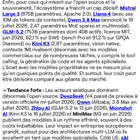
Enfin, pour ceux qui misent sur l'open source et la
souveraineté, l'écosystème a franchi un cap décisif.
Mistral
Large 3
(675B paramètres, Apache 2.0),
Llama 4
(avec ses
10M de tokens de contexte),
Qwen 3.8 Max
(annoncé le 19
juillet 2026, 2,4T paramètres MoE sparse et multimodal),
GLM-5.2
(753B paramètres dont 40B actifs, licence MIT,
juin 2026, 62,1 % sur SWE-bench Pro et 91,2 % sur GPQA
Diamond) ou
Kimi K3
(2,8T paramètres, vision native,
contexte 1M) rivalisent désormais avec les modèles
commerciaux sur de nombreuses tâches, y compris le
tool
calling
, la génération de code et les agents spécialisés.
L'écart avec les modèles propriétaires ne se mesure plus
qu'en quelques points de qualité. Et surtout, leur coût peut
être dérisoire comparé aux géants du marché.
→
Tendance forte :
Les acteurs asiatiques dominent
désormais l'open source.
DeepSeek
(V4 passé de preview à
version officielle mi-juillet 2026),
Qwen
(Alibaba, 3.8 Max en
juillet 2026),
Zhipu AI
(GLM-5.2 le 13 juin 2026),
Moonshot
AI
(Kimi K3 le 16 juillet 2026) et
MiniMax
(M3 en juin 2026)
publient des modèles à un rythme effréné, souvent à des
coûts imbattables. Leur impact en entreprise européenne
grandit, surtout pour des architectures multi-LLM où ils
excellent en tant que modèles spécialisés. Côté US,
xAI