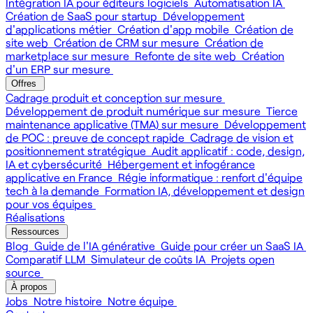
Intégration IA pour éditeurs logiciels
Automatisation IA
Création de SaaS pour startup
Développement
d'applications métier
Création d'app mobile
Création de
site web
Création de CRM sur mesure
Création de
marketplace sur mesure
Refonte de site web
Création
d'un ERP sur mesure
Offres
Cadrage produit et conception sur mesure
Développement de produit numérique sur mesure
Tierce
maintenance applicative (TMA) sur mesure
Développement
de POC : preuve de concept rapide
Cadrage de vision et
positionnement stratégique
Audit applicatif : code, design,
IA et cybersécurité
Hébergement et infogérance
applicative en France
Régie informatique : renfort d'équipe
tech à la demande
Formation IA, développement et design
pour vos équipes
Réalisations
Ressources
Blog
Guide de l'IA générative
Guide pour créer un SaaS IA
Comparatif LLM
Simulateur de coûts IA
Projets open
source
À propos
Jobs
Notre histoire
Notre équipe