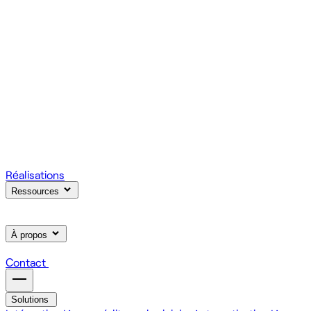
votre produit.
Scale
Régie informatique : renfort d'équipe tech à la demande
On renforce votre équipe avec des devs et designers
habitués à livrer vite des fonctionnalités utiles.
Learn
Formation IA, développement et design pour vos équipes
On forme vos équipes à l'IA générative (LLM, RAG, agents,
MCP), au développement web et au product design.
Réalisations
Ressources
À propos
Contact
Solutions