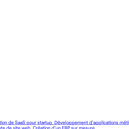
 produit.
 livrer vite des fonctionnalités utiles.
MCP), au développement web et au product design.
tion de SaaS pour startup
Développement d'applications mét
nte de site web
Création d'un ERP sur mesure