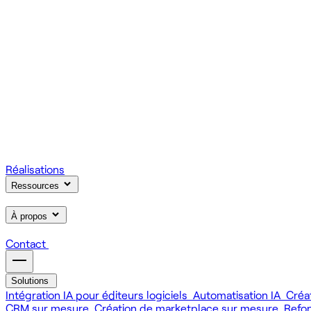
On gère votre infrastructure et on assure la stabilité de votre
Scale
Régie informatique : renfort d'équipe tech à la demande
On renforce votre équipe avec des devs et designers habitués à
Learn
Formation IA, développement et design pour vos équipes
On forme vos équipes à l'IA générative (LLM, RAG, agents, 
Réalisations
Ressources
À propos
Contact
Solutions
Intégration IA pour éditeurs logiciels
Automatisation IA
Créa
CRM sur mesure
Création de marketplace sur mesure
Refo