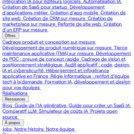
Intégration IA pour éditeurs logiciels
Automatisation IA
Création de SaaS pour startup
Développement
d'applications métier
Création d'app mobile
Création de
site web
Création de CRM sur mesure
Création de
marketplace sur mesure
Refonte de site web
Création
d'un ERP sur mesure
Offres
Cadrage produit et conception sur mesure
Développement de produit numérique sur mesure
Tierce
maintenance applicative (TMA) sur mesure
Développement
de POC : preuve de concept rapide
Cadrage de vision et
positionnement stratégique
Audit applicatif : code, design,
IA et cybersécurité
Hébergement et infogérance
applicative en France
Régie informatique : renfort d'équipe
tech à la demande
Formation IA, développement et design
pour vos équipes
Réalisations
Ressources
Blog
Guide de l'IA générative
Guide pour créer un SaaS IA
Comparatif LLM
Simulateur de coûts IA
Projets open
source
À propos
Jobs
Notre histoire
Notre équipe