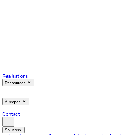
votre produit.
Scale
Régie informatique : renfort d'équipe tech à la demande
On renforce votre équipe avec des devs et designers
habitués à livrer vite des fonctionnalités utiles.
Learn
Formation IA, développement et design pour vos équipes
On forme vos équipes à l'IA générative (LLM, RAG, agents,
MCP), au développement web et au product design.
Réalisations
Ressources
À propos
Contact
Solutions