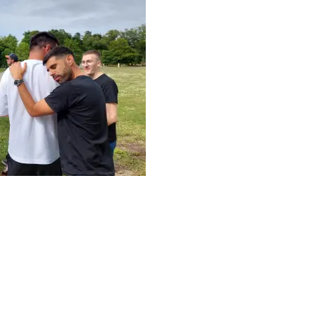
Création d'app mobile
On conçoit et publie des apps iOS et Android taillées pour
l'engagement et la croissance.
Création de site web
On déploie les dernières méthodes marketing et IA pour
que votre site web rapporte de plus en plus de clients.
Création de CRM sur mesure
On développe votre CRM sur mesure : alternative à
Hubspot ou Salesforce, hébergé chez vous, taillé pour vos
équipes terrain et amorti dès la première année.
Création de marketplace sur mesure
On conçoit votre marketplace ou plateforme de mise en
relation, prête à scaler avec votre communauté.
Refonte de site web
On refait votre site sans perdre votre référencement, ni vos
contenus, ni vos visiteurs.