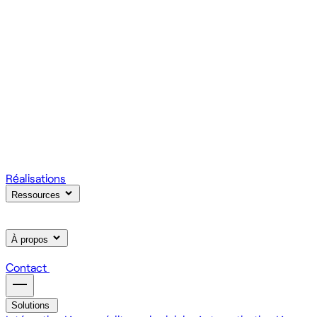
votre produit.
Scale
Régie informatique : renfort d'équipe tech à la demande
On renforce votre équipe avec des devs et designers
habitués à livrer vite des fonctionnalités utiles.
Learn
Formation IA, développement et design pour vos équipes
On forme vos équipes à l'IA générative (LLM, RAG, agents,
MCP), au développement web et au product design.
Réalisations
Ressources
À propos
Contact
Solutions