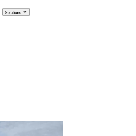
Solutions
Intégration IA pour éditeurs logiciels
On intègre des agents et des fonctionnalités IA dans votre
app, avec une approche modulaire pour tester rapidement
et embarquer vos équipes.
Automatisation IA
Lonestone code des agents IA, chatbots et workflows
métier sur mesure pour startups, PME et grands comptes,
du POC au déploiement en production.
Création de SaaS pour startup
On transforme votre idée en SaaS prêt à scaler, avec une
équipe d'entrepreneurs qui ont fait leurs preuves.
Développement d'applications métier
On conçoit et fait évoluer vos outils métier au plus près des
besoins de vos équipes terrain.