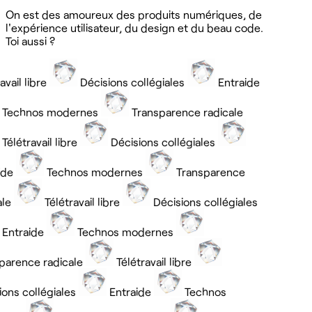
On est des amoureux des produits numériques, de
l'expérience utilisateur, du design et du beau code.
Toi aussi ?
ail libre
Décisions collégiales
Entraide
Technos modernes
Transparence radicale
élétravail libre
Décisions collégiales
de
Technos modernes
Transparence
le
Télétravail libre
Décisions collégiales
ntraide
Technos modernes
arence radicale
Télétravail libre
ns collégiales
Entraide
Technos