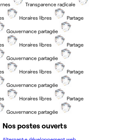
nes
Transparence radicale
ntes
Horaires libres
Partage
Gouvernance partagée
ntes
Horaires libres
Partage
Gouvernance partagée
ntes
Horaires libres
Partage
Gouvernance partagée
ntes
Horaires libres
Partage
Gouvernance partagée
Nos postes ouverts
Alternant·e développement web