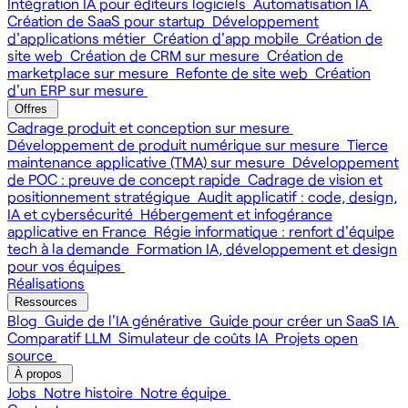
Intégration IA pour éditeurs logiciels
Automatisation IA
Création de SaaS pour startup
Développement
d'applications métier
Création d'app mobile
Création de
site web
Création de CRM sur mesure
Création de
marketplace sur mesure
Refonte de site web
Création
d'un ERP sur mesure
Offres
Cadrage produit et conception sur mesure
Développement de produit numérique sur mesure
Tierce
maintenance applicative (TMA) sur mesure
Développement
de POC : preuve de concept rapide
Cadrage de vision et
positionnement stratégique
Audit applicatif : code, design,
IA et cybersécurité
Hébergement et infogérance
applicative en France
Régie informatique : renfort d'équipe
tech à la demande
Formation IA, développement et design
pour vos équipes
Réalisations
Ressources
Blog
Guide de l'IA générative
Guide pour créer un SaaS IA
Comparatif LLM
Simulateur de coûts IA
Projets open
source
À propos
Jobs
Notre histoire
Notre équipe