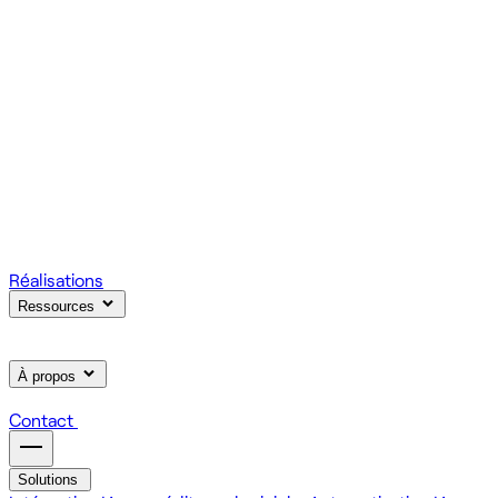
votre produit.
Scale
Régie informatique : renfort d'équipe tech à la demande
On renforce votre équipe avec des devs et designers
habitués à livrer vite des fonctionnalités utiles.
Learn
Formation IA, développement et design pour vos équipes
On forme vos équipes à l'IA générative (LLM, RAG, agents,
MCP), au développement web et au product design.
Réalisations
Ressources
À propos
Contact
Solutions