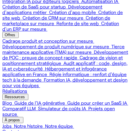
Intégration IA pour éditeurs logiciels
Automatisation IA
Création de SaaS pour startup
Développement
d'applications métier
Création d'app mobile
Création de
site web
Création de CRM sur mesure
Création de
marketplace sur mesure
Refonte de site web
Création
d'un ERP sur mesure
Offres
Cadrage produit et conception sur mesure
Développement de produit numérique sur mesure
Tierce
maintenance applicative (TMA) sur mesure
Développement
de POC : preuve de concept rapide
Cadrage de vision et
positionnement stratégique
Audit applicatif : code, design,
IA et cybersécurité
Hébergement et infogérance
applicative en France
Régie informatique : renfort d'équipe
tech à la demande
Formation IA, développement et design
pour vos équipes
Réalisations
Ressources
Blog
Guide de l'IA générative
Guide pour créer un SaaS IA
Comparatif LLM
Simulateur de coûts IA
Projets open
source
À propos
Jobs
Notre histoire
Notre équipe