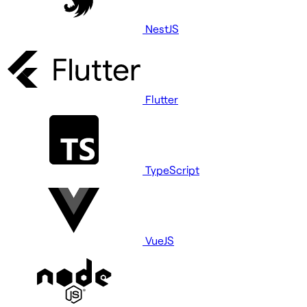
NestJS
Flutter
TypeScript
VueJS