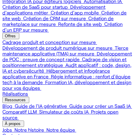
Intégration IA pour éditeurs logiciels
Automatisation IA
Création de SaaS pour startup
Développement
d'applications métier
Création d'app mobile
Création de
site web
Création de CRM sur mesure
Création de
marketplace sur mesure
Refonte de site web
Création
d'un ERP sur mesure
Offres
Cadrage produit et conception sur mesure
Développement de produit numérique sur mesure
Tierce
maintenance applicative (TMA) sur mesure
Développement
de POC : preuve de concept rapide
Cadrage de vision et
positionnement stratégique
Audit applicatif : code, design,
IA et cybersécurité
Hébergement et infogérance
applicative en France
Régie informatique : renfort d'équipe
tech à la demande
Formation IA, développement et design
pour vos équipes
Réalisations
Ressources
Blog
Guide de l'IA générative
Guide pour créer un SaaS IA
Comparatif LLM
Simulateur de coûts IA
Projets open
source
À propos
Jobs
Notre histoire
Notre équipe