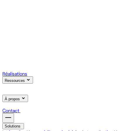
votre produit.
Scale
Régie informatique : renfort d'équipe tech à la demande
On renforce votre équipe avec des devs et designers
habitués à livrer vite des fonctionnalités utiles.
Learn
Formation IA, développement et design pour vos équipes
On forme vos équipes à l'IA générative (LLM, RAG, agents,
MCP), au développement web et au product design.
Réalisations
Ressources
À propos
Contact
Solutions