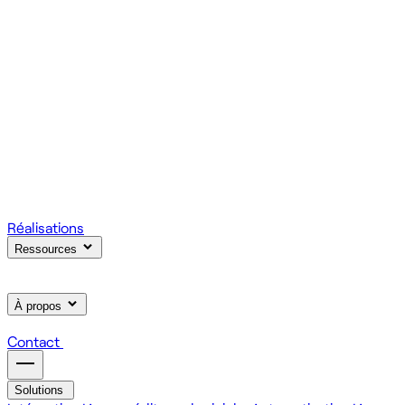
votre produit.
Scale
Régie informatique : renfort d'équipe tech à la demande
On renforce votre équipe avec des devs et designers
habitués à livrer vite des fonctionnalités utiles.
Learn
Formation IA, développement et design pour vos équipes
On forme vos équipes à l'IA générative (LLM, RAG, agents,
MCP), au développement web et au product design.
Réalisations
Ressources
À propos
Contact
Solutions