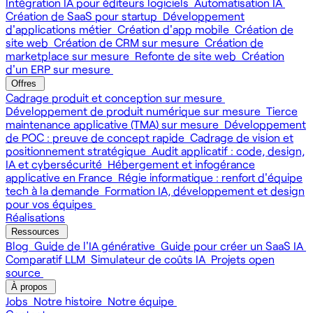
Intégration IA pour éditeurs logiciels
Automatisation IA
Création de SaaS pour startup
Développement
d'applications métier
Création d'app mobile
Création de
site web
Création de CRM sur mesure
Création de
marketplace sur mesure
Refonte de site web
Création
d'un ERP sur mesure
Offres
Cadrage produit et conception sur mesure
Développement de produit numérique sur mesure
Tierce
maintenance applicative (TMA) sur mesure
Développement
de POC : preuve de concept rapide
Cadrage de vision et
positionnement stratégique
Audit applicatif : code, design,
IA et cybersécurité
Hébergement et infogérance
applicative en France
Régie informatique : renfort d'équipe
tech à la demande
Formation IA, développement et design
pour vos équipes
Réalisations
Ressources
Blog
Guide de l'IA générative
Guide pour créer un SaaS IA
Comparatif LLM
Simulateur de coûts IA
Projets open
source
À propos
Jobs
Notre histoire
Notre équipe