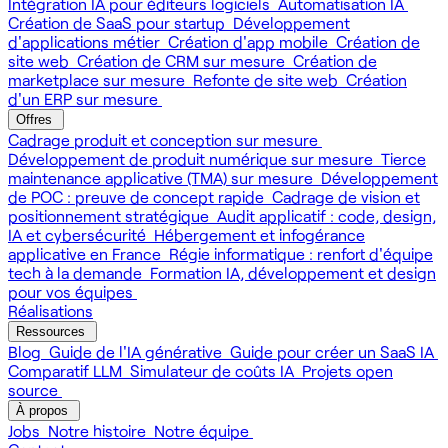
Intégration IA pour éditeurs logiciels
Automatisation IA
Création de SaaS pour startup
Développement
d'applications métier
Création d'app mobile
Création de
site web
Création de CRM sur mesure
Création de
marketplace sur mesure
Refonte de site web
Création
d'un ERP sur mesure
Offres
Cadrage produit et conception sur mesure
Développement de produit numérique sur mesure
Tierce
maintenance applicative (TMA) sur mesure
Développement
de POC : preuve de concept rapide
Cadrage de vision et
positionnement stratégique
Audit applicatif : code, design,
IA et cybersécurité
Hébergement et infogérance
applicative en France
Régie informatique : renfort d'équipe
tech à la demande
Formation IA, développement et design
pour vos équipes
Réalisations
Ressources
Blog
Guide de l'IA générative
Guide pour créer un SaaS IA
Comparatif LLM
Simulateur de coûts IA
Projets open
source
À propos
Jobs
Notre histoire
Notre équipe