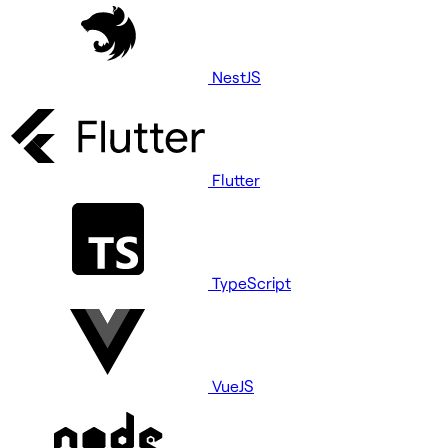
NestJS
Flutter
TypeScript
VueJS