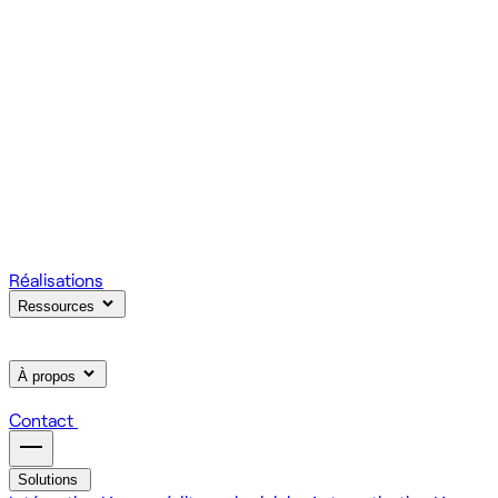
votre produit.
Scale
Régie informatique : renfort d'équipe tech à la demande
On renforce votre équipe avec des devs et designers
habitués à livrer vite des fonctionnalités utiles.
Learn
Formation IA, développement et design pour vos équipes
On forme vos équipes à l'IA générative (LLM, RAG, agents,
MCP), au développement web et au product design.
Réalisations
Ressources
À propos
Contact
Solutions