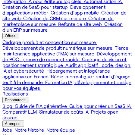
Intégration IA pour éditeurs logiciels
Automatisation IA
Création de SaaS pour startup
Développement
d'applications métier
Création d'app mobile
Création de
site web
Création de CRM sur mesure
Création de
marketplace sur mesure
Refonte de site web
Création
d'un ERP sur mesure
Offres
Cadrage produit et conception sur mesure
Développement de produit numérique sur mesure
Tierce
maintenance applicative (TMA) sur mesure
Développement
de POC : preuve de concept rapide
Cadrage de vision et
positionnement stratégique
Audit applicatif : code, design,
IA et cybersécurité
Hébergement et infogérance
applicative en France
Régie informatique : renfort d'équipe
tech à la demande
Formation IA, développement et design
pour vos équipes
Réalisations
Ressources
Blog
Guide de l'IA générative
Guide pour créer un SaaS IA
Comparatif LLM
Simulateur de coûts IA
Projets open
source
À propos
Jobs
Notre histoire
Notre équipe