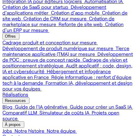
Intégration IA pour éditeurs logiciels
Automatisation IA
Création de SaaS pour startup
Développement
d'applications métier
Création d'app mobile
Création de
site web
Création de CRM sur mesure
Création de
marketplace sur mesure
Refonte de site web
Création
d'un ERP sur mesure
Offres
Cadrage produit et conception sur mesure
Développement de produit numérique sur mesure
Tierce
maintenance applicative (TMA) sur mesure
Développement
de POC : preuve de concept rapide
Cadrage de vision et
positionnement stratégique
Audit applicatif : code, design,
IA et cybersécurité
Hébergement et infogérance
applicative en France
Régie informatique : renfort d'équipe
tech à la demande
Formation IA, développement et design
pour vos équipes
Réalisations
Ressources
Blog
Guide de l'IA générative
Guide pour créer un SaaS IA
Comparatif LLM
Simulateur de coûts IA
Projets open
source
À propos
Jobs
Notre histoire
Notre équipe