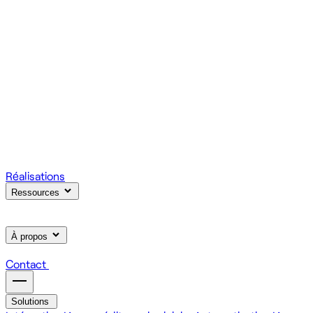
votre produit.
Scale
Régie informatique : renfort d'équipe tech à la demande
On renforce votre équipe avec des devs et designers
habitués à livrer vite des fonctionnalités utiles.
Learn
Formation IA, développement et design pour vos équipes
On forme vos équipes à l'IA générative (LLM, RAG, agents,
MCP), au développement web et au product design.
Réalisations
Ressources
À propos
Contact
Solutions