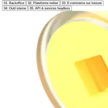
01.
Backoffice
02.
Plateforme métier
03.
E-commerce sur mesure
04.
Outil interne
05.
API & services headless