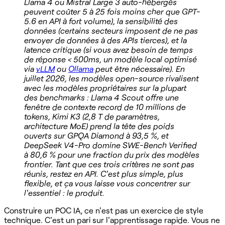
Llama 4 ou Mistral Large 3 auto-hébergés
peuvent coûter 5 à 25 fois moins cher que GPT-
5.6 en API à fort volume), la sensibilité des
données (certains secteurs imposent de ne pas
envoyer de données à des APIs tierces), et la
latence critique (si vous avez besoin de temps
de réponse < 500ms, un modèle local optimisé
via
vLLM
ou
Ollama
peut être nécessaire). En
juillet 2026, les modèles open-source rivalisent
avec les modèles propriétaires sur la plupart
des benchmarks : Llama 4 Scout offre une
fenêtre de contexte record de 10 millions de
tokens, Kimi K3 (2,8 T de paramètres,
architecture MoE) prend la tête des poids
ouverts sur GPQA Diamond à 93,5 %, et
DeepSeek V4-Pro domine SWE-Bench Verified
à 80,6 % pour une fraction du prix des modèles
frontier. Tant que ces trois critères ne sont pas
réunis, restez en API. C'est plus simple, plus
flexible, et ça vous laisse vous concentrer sur
l'essentiel : le produit.
Construire un POC IA, ce n'est pas un exercice de style
technique. C'est un pari sur l'apprentissage rapide. Vous ne