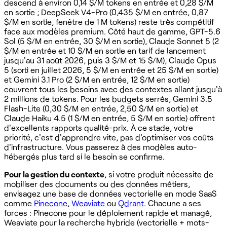
descend à environ 0,14 $/M tokens en entrée et 0,28 $/M
en sortie ; DeepSeek V4-Pro (0,435 $/M en entrée, 0,87
$/M en sortie, fenêtre de 1 M tokens) reste très compétitif
face aux modèles premium. Côté haut de gamme, GPT-5.6
Sol (5 $/M en entrée, 30 $/M en sortie), Claude Sonnet 5 (2
$/M en entrée et 10 $/M en sortie en tarif de lancement
jusqu'au 31 août 2026, puis 3 $/M et 15 $/M), Claude Opus
5 (sorti en juillet 2026, 5 $/M en entrée et 25 $/M en sortie)
et Gemini 3.1 Pro (2 $/M en entrée, 12 $/M en sortie)
couvrent tous les besoins avec des contextes allant jusqu'à
2 millions de tokens. Pour les budgets serrés, Gemini 3.5
Flash-Lite (0,30 $/M en entrée, 2,50 $/M en sortie) et
Claude Haiku 4.5 (1 $/M en entrée, 5 $/M en sortie) offrent
d'excellents rapports qualité-prix. À ce stade, votre
priorité, c'est d'apprendre vite, pas d'optimiser vos coûts
d'infrastructure. Vous passerez à des modèles auto-
hébergés plus tard si le besoin se confirme.
Pour la gestion du contexte
, si votre produit nécessite de
mobiliser des documents ou des données métiers,
envisagez une base de données vectorielle en mode SaaS
comme
Pinecone
,
Weaviate
ou
Qdrant
. Chacune a ses
forces : Pinecone pour le déploiement rapide et managé,
Weaviate pour la recherche hybride (vectorielle + mots-