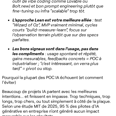
outil de vibe coding comme Lovable ou
Bolt.new) et bon prompt engineering plutôt que
fine-tuning ou infra “scalable” trop tôt.
L’approche Lean est votre meilleure alliée
: test
“Wizard of Oz”, MVP vraiment minimal, cycles
courts “build-measure-learn”, focus sur
l’observation terrain plutôt que sur des specs
parfaites.
Les bons signaux sont dans l’usage, pas dans
les compliments
: usage spontané et répété,
gains mesurables, feedbacks concrets = POC à
industrialiser ; “c’est intéressant, on verra plus
tard” = pivot ou stop.
Pourquoi la plupart des POC IA échouent (et comment
l'éviter)
Beaucoup de projets IA partent avec les meilleures
intentions... et finissent en impasse. Trop techniques, trop
longs, trop chers, ou tout simplement à côté de la plaque.
Selon une étude MIT de 2025, 95 % des pilotes d'IA
générative en entreprise n'ont généré aucun impact
mesurable sur les résultats.