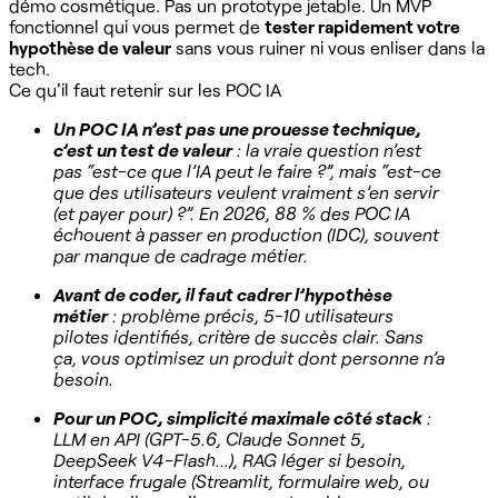
démo cosmétique. Pas un prototype jetable. Un MVP
fonctionnel qui vous permet de
tester rapidement votre
hypothèse de valeur
sans vous ruiner ni vous enliser dans la
tech.
Ce qu'il faut retenir sur les POC IA
Un POC IA n’est pas une prouesse technique,
c’est un test de valeur
: la vraie question n’est
pas “est-ce que l’IA peut le faire ?”, mais “est-ce
que des utilisateurs veulent vraiment s’en servir
(et payer pour) ?”. En 2026, 88 % des POC IA
échouent à passer en production (IDC), souvent
par manque de cadrage métier.
Avant de coder, il faut cadrer l’hypothèse
métier
: problème précis, 5-10 utilisateurs
pilotes identifiés, critère de succès clair. Sans
ça, vous optimisez un produit dont personne n’a
besoin.
Pour un POC, simplicité maximale côté stack
:
LLM en API (GPT-5.6, Claude Sonnet 5,
DeepSeek V4-Flash...), RAG léger si besoin,
interface frugale (Streamlit, formulaire web, ou