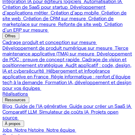
Intégration IA pour éditeurs logiciels
Automatisation IA
Création de SaaS pour startup
Développement
d'applications métier
Création d'app mobile
Création de
site web
Création de CRM sur mesure
Création de
marketplace sur mesure
Refonte de site web
Création
d'un ERP sur mesure
Offres
Cadrage produit et conception sur mesure
Développement de produit numérique sur mesure
Tierce
maintenance applicative (TMA) sur mesure
Développement
de POC : preuve de concept rapide
Cadrage de vision et
positionnement stratégique
Audit applicatif : code, design,
IA et cybersécurité
Hébergement et infogérance
applicative en France
Régie informatique : renfort d'équipe
tech à la demande
Formation IA, développement et design
pour vos équipes
Réalisations
Ressources
Blog
Guide de l'IA générative
Guide pour créer un SaaS IA
Comparatif LLM
Simulateur de coûts IA
Projets open
source
À propos
Jobs
Notre histoire
Notre équipe