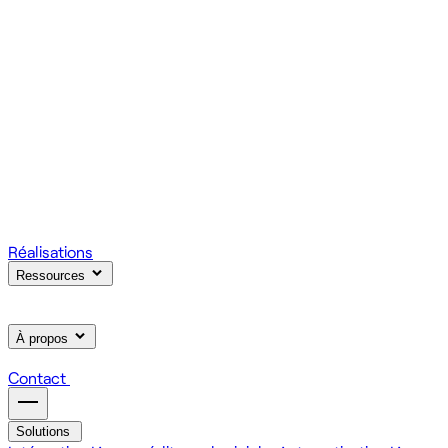
votre produit.
Scale
Régie informatique : renfort d'équipe tech à la demande
On renforce votre équipe avec des devs et designers
habitués à livrer vite des fonctionnalités utiles.
Learn
Formation IA, développement et design pour vos équipes
On forme vos équipes à l'IA générative (LLM, RAG, agents,
MCP), au développement web et au product design.
Réalisations
Ressources
À propos
Contact
Solutions