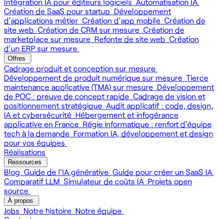
Intégration IA pour éditeurs logiciels
Automatisation IA
Création de SaaS pour startup
Développement
d'applications métier
Création d'app mobile
Création de
site web
Création de CRM sur mesure
Création de
marketplace sur mesure
Refonte de site web
Création
d'un ERP sur mesure
Offres
Cadrage produit et conception sur mesure
Développement de produit numérique sur mesure
Tierce
maintenance applicative (TMA) sur mesure
Développement
de POC : preuve de concept rapide
Cadrage de vision et
positionnement stratégique
Audit applicatif : code, design,
IA et cybersécurité
Hébergement et infogérance
applicative en France
Régie informatique : renfort d'équipe
tech à la demande
Formation IA, développement et design
pour vos équipes
Réalisations
Ressources
Blog
Guide de l'IA générative
Guide pour créer un SaaS IA
Comparatif LLM
Simulateur de coûts IA
Projets open
source
À propos
Jobs
Notre histoire
Notre équipe