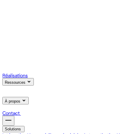
votre produit.
Scale
Régie informatique : renfort d'équipe tech à la demande
On renforce votre équipe avec des devs et designers
habitués à livrer vite des fonctionnalités utiles.
Learn
Formation IA, développement et design pour vos équipes
On forme vos équipes à l'IA générative (LLM, RAG, agents,
MCP), au développement web et au product design.
Réalisations
Ressources
À propos
Contact
Solutions