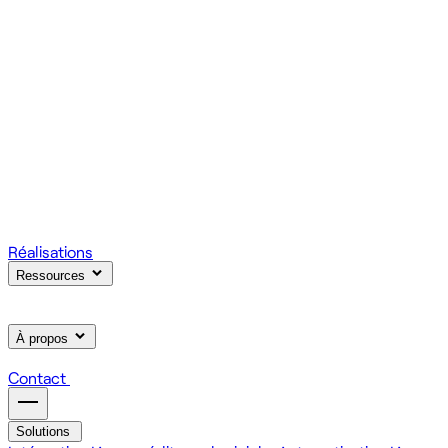
votre produit.
Scale
Régie informatique : renfort d'équipe tech à la demande
On renforce votre équipe avec des devs et designers
habitués à livrer vite des fonctionnalités utiles.
Learn
Formation IA, développement et design pour vos équipes
On forme vos équipes à l'IA générative (LLM, RAG, agents,
MCP), au développement web et au product design.
Réalisations
Ressources
À propos
Contact
Solutions