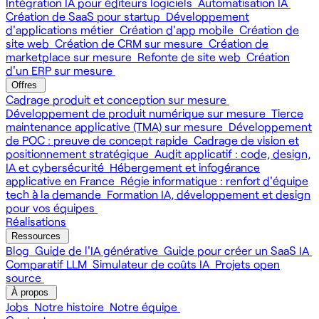
Intégration IA pour éditeurs logiciels
Automatisation IA
Création de SaaS pour startup
Développement
d'applications métier
Création d'app mobile
Création de
site web
Création de CRM sur mesure
Création de
marketplace sur mesure
Refonte de site web
Création
d'un ERP sur mesure
Offres
Cadrage produit et conception sur mesure
Développement de produit numérique sur mesure
Tierce
maintenance applicative (TMA) sur mesure
Développement
de POC : preuve de concept rapide
Cadrage de vision et
positionnement stratégique
Audit applicatif : code, design,
IA et cybersécurité
Hébergement et infogérance
applicative en France
Régie informatique : renfort d'équipe
tech à la demande
Formation IA, développement et design
pour vos équipes
Réalisations
Ressources
Blog
Guide de l'IA générative
Guide pour créer un SaaS IA
Comparatif LLM
Simulateur de coûts IA
Projets open
source
À propos
Jobs
Notre histoire
Notre équipe