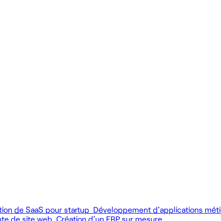
 produit.
 livrer vite des fonctionnalités utiles.
MCP), au développement web et au product design.
tion de SaaS pour startup
Développement d'applications mét
nte de site web
Création d'un ERP sur mesure