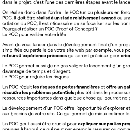
dans le projet, c’est l’une des dernières étapes avant le lance
On réalise donc dans l’ordre : le POC (un ou plusieurs en fonc
POC. Il doit être
réalisé à un stade relativement avancé
où un
création du POC, il est nécessaire de se focaliser sur les bon
Pourquoi réaliser un POC (Proof of Concept) ?
Le POC pour valider votre idée
Avant de vous lancer dans le développement final d'un produit
simplifiée ou partielle de votre site web par exemple, vous p
retours d'expérience précoces
qui seront précieux pour
orie
Le POC permet aussi de ne pas valider le lancement d’un projet 
davantage de temps et d’argent.
Le POC pour réduire les risques
Un POC réduit
les risques de pertes financières
et
offre un ga
résoudre les problèmes potentiels
plus tôt dans le processus
ressources importantes dans quelque chose qui pourrait ne 
Le développement d'un POC offre l'opportunité d'explorer e
aux besoins de votre site. Ce qui permet de mieux estimer le
Un POC peut aussi être crucial pour
expliquer aux parties pre
preuves à l’appui, ce qui peut par exemple rassurer ou conv