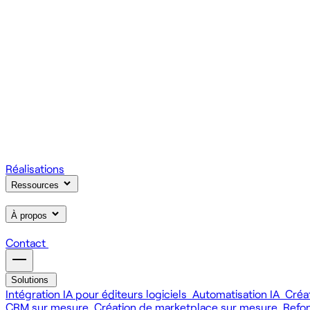
On gère votre infrastructure et on assure la stabilité de votre
Scale
Régie informatique : renfort d'équipe tech à la demande
On renforce votre équipe avec des devs et designers habitués à
Learn
Formation IA, développement et design pour vos équipes
On forme vos équipes à l'IA générative (LLM, RAG, agents, 
Réalisations
Ressources
À propos
Contact
Solutions
Intégration IA pour éditeurs logiciels
Automatisation IA
Créa
CRM sur mesure
Création de marketplace sur mesure
Refo