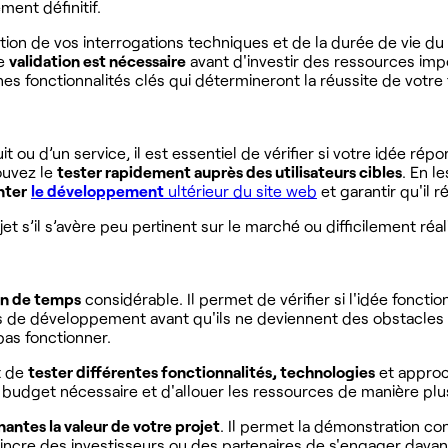
ment définitif.
tion de vos interrogations techniques et de la durée de vie du p
e
validation est nécessaire
avant d'investir des ressources im
nes fonctionnalités clés qui détermineront la réussite de votre
 ou d’un service, il est essentiel de vérifier si votre idée r
ouvez le
tester rapidement auprès des utilisateurs cibles
. En l
nter
le développement
ultérieur du site web
et garantir qu'il
s’il s’avère peu pertinent sur le marché ou difficilement réalis
in de temps
considérable. Il permet de vérifier si l'idée fonct
 de développement avant qu'ils ne deviennent des obstacles m
pas fonctionner.
t de
tester différentes fonctionnalités, technologies
et approc
 budget nécessaire et d'allouer les ressources de manière plus
nantes la valeur de votre projet
. Il permet la démonstration co
aincre des investisseurs ou des partenaires de s'engager dava