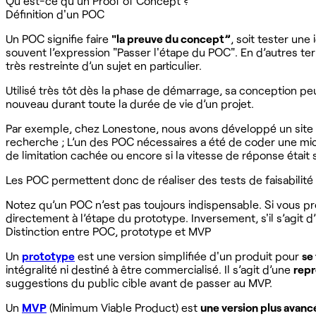
Qu'est-ce qu'un Proof of Concept ?
Définition d'un POC
Un POC signifie faire
"la preuve du concept”
, soit tester une
souvent l’expression "Passer l'étape du POC". En d’autres term
très restreinte d’un sujet en particulier. ‍
Utilisé très tôt dès la phase de démarrage, sa conception pe
nouveau durant toute la durée de vie d’un projet.
Par exemple, chez Lonestone, nous avons développé un site po
recherche ; L’un des POC nécessaires a été de coder une micro-
de limitation cachée ou encore si la vitesse de réponse était s
Les POC permettent donc de réaliser des tests de faisabilité
Notez qu’un POC n’est pas toujours indispensable. Si vous pr
directement à l’étape du prototype. Inversement, s'il s’agit 
Distinction entre POC, prototype et MVP
Un
prototype
est une version simplifiée d'un produit pour
se
intégralité ni destiné à être commercialisé. Il s’agit d’une
repr
suggestions du public cible avant de passer au MVP.
Un
MVP
(Minimum Viable Product) est
une version plus avanc