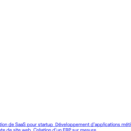
 produit.
 livrer vite des fonctionnalités utiles.
MCP), au développement web et au product design.
tion de SaaS pour startup
Développement d'applications mét
nte de site web
Création d'un ERP sur mesure