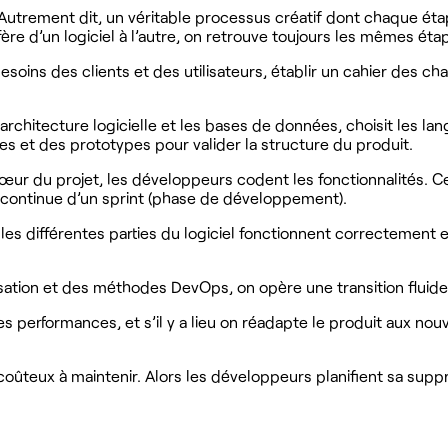
. Autrement dit, un véritable processus créatif dont chaque éta
ère d’un logiciel à l’autre, on retrouve toujours les mêmes étape
ins des clients et des utilisateurs, établir un cahier des char
'architecture logicielle et les bases de données, choisit les 
s et des prototypes pour valider la structure du produit.
cœur du projet, les développeurs codent les fonctionnalités. C
on continue d’un sprint (phase de développement).
es différentes parties du logiciel fonctionnent correctement e
matisation et des méthodes DevOps, on opère une transition fluid
es performances, et s’il y a lieu on réadapte le produit aux no
op coûteux à maintenir. Alors les développeurs planifient sa sup