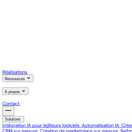
On gère votre infrastructure et on assure la stabilité de votre
Scale
Régie informatique : renfort d'équipe tech à la demande
On renforce votre équipe avec des devs et designers habitués à
Learn
Formation IA, développement et design pour vos équipes
On forme vos équipes à l'IA générative (LLM, RAG, agents, 
Réalisations
Ressources
À propos
Contact
Solutions
Intégration IA pour éditeurs logiciels
Automatisation IA
Créa
CRM sur mesure
Création de marketplace sur mesure
Refo