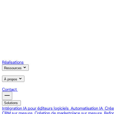
On gère votre infrastructure et on assure la stabilité de votre
Scale
Régie informatique : renfort d'équipe tech à la demande
On renforce votre équipe avec des devs et designers habitués à
Learn
Formation IA, développement et design pour vos équipes
On forme vos équipes à l'IA générative (LLM, RAG, agents, 
Réalisations
Ressources
À propos
Contact
Solutions
Intégration IA pour éditeurs logiciels
Automatisation IA
Créa
CRM sur mesure
Création de marketplace sur mesure
Refo