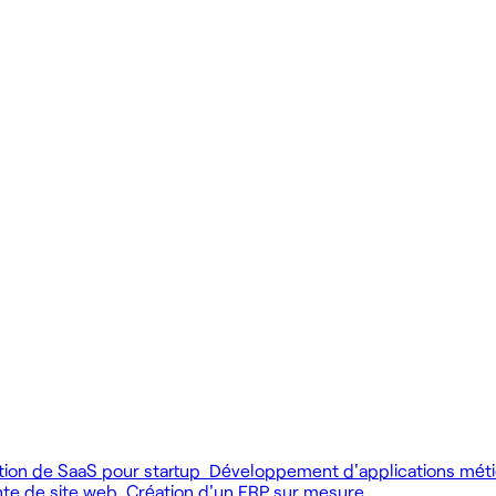
 produit.
 livrer vite des fonctionnalités utiles.
MCP), au développement web et au product design.
tion de SaaS pour startup
Développement d'applications mét
nte de site web
Création d'un ERP sur mesure