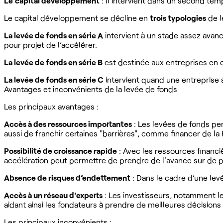
Le
capital développement
: Il intervient dans un second temp
Le capital développement se décline en
trois typologies
de l
La levée de fonds en série A
intervient à un stade assez avan
pour projet de l’accélérer.
La levée de fonds en série B
est destinée aux entreprises en 
La levée de fonds en série C
intervient quand une entreprise 
Avantages et inconvénients de la levée de fonds
Les principaux avantages :
Accès à des ressources importantes
: Les levées de fonds per
aussi de franchir certaines "barrières", comme financer de la
Possibilité de croissance rapide
: Avec les ressources financ
accélération peut permettre de prendre de l'avance sur de p
Absence de risques d’endettement
: Dans le cadre d’une levé
Accès à un réseau d'experts
: Les investisseurs, notamment le
aidant ainsi les fondateurs à prendre de meilleures décisions
Les principaux inconvénients :