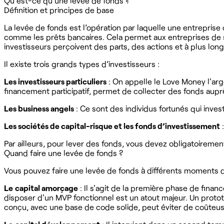
Qu'est-ce qu'une levée de fonds ?
Définition et principes de base
La levée de fonds est l’opération par laquelle une entreprise 
comme les prêts bancaires. Cela permet aux entreprises de se
investisseurs perçoivent des parts, des actions et à plus long
Il existe trois grands types d’investisseurs :
Les investisseurs particuliers
: On appelle le Love Money l'arg
financement participatif, permet de collecter des fonds au
Les business angels
: Ce sont des individus fortunés qui inves
Les sociétés de capital-risque et les fonds d’investissement
:
Par ailleurs, pour lever des fonds, vous devez obligatoirement
Quand faire une levée de fonds ?
Vous pouvez faire une levée de fonds à différents moments de 
Le
capital amorçage
: Il s'agit de la première phase de fina
disposer d'un MVP fonctionnel est un atout majeur. Un prototyp
conçu, avec une base de code solide, peut éviter de coûteuse