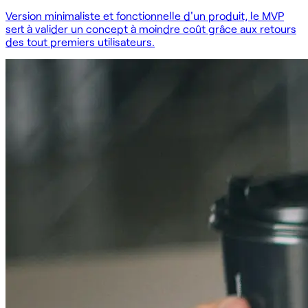
Version minimaliste et fonctionnelle d'un produit, le MVP
sert à valider un concept à moindre coût grâce aux retours
des tout premiers utilisateurs.