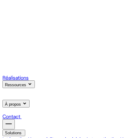
votre produit.
Scale
Régie informatique : renfort d'équipe tech à la demande
On renforce votre équipe avec des devs et designers
habitués à livrer vite des fonctionnalités utiles.
Learn
Formation IA, développement et design pour vos équipes
On forme vos équipes à l'IA générative (LLM, RAG, agents,
MCP), au développement web et au product design.
Réalisations
Ressources
À propos
Contact
Solutions