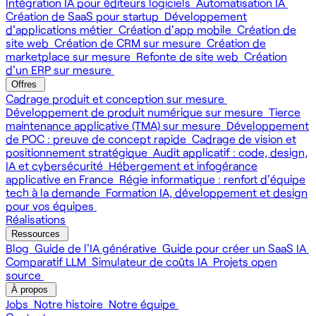
Intégration IA pour éditeurs logiciels
Automatisation IA
Création de SaaS pour startup
Développement
d'applications métier
Création d'app mobile
Création de
site web
Création de CRM sur mesure
Création de
marketplace sur mesure
Refonte de site web
Création
d'un ERP sur mesure
Offres
Cadrage produit et conception sur mesure
Développement de produit numérique sur mesure
Tierce
maintenance applicative (TMA) sur mesure
Développement
de POC : preuve de concept rapide
Cadrage de vision et
positionnement stratégique
Audit applicatif : code, design,
IA et cybersécurité
Hébergement et infogérance
applicative en France
Régie informatique : renfort d'équipe
tech à la demande
Formation IA, développement et design
pour vos équipes
Réalisations
Ressources
Blog
Guide de l'IA générative
Guide pour créer un SaaS IA
Comparatif LLM
Simulateur de coûts IA
Projets open
source
À propos
Jobs
Notre histoire
Notre équipe