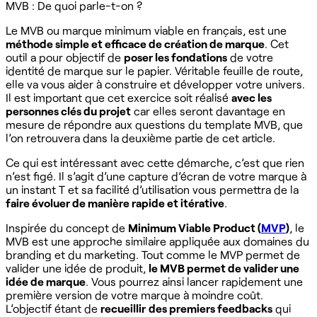
MVB : De quoi parle-t-on ?
Le MVB ou marque minimum viable en français, est une
méthode simple et efficace de création de marque
. Cet
outil a pour objectif de
poser les fondations
de votre
identité de marque sur le papier. Véritable feuille de route,
elle va vous aider à construire et développer votre univers.
Il est important que cet exercice soit réalisé
avec les
personnes clés du projet
car elles seront davantage en
mesure de répondre aux questions du template MVB, que
l’on retrouvera dans la deuxième partie de cet article.
Ce qui est intéressant avec cette démarche, c’est que rien
n’est figé. Il s’agit d’une capture d’écran de votre marque à
un instant T et sa facilité d’utilisation vous permettra de la
faire évoluer de manière rapide et itérative
.
Inspirée du concept de
Minimum Viable Product (
MVP
)
, le
MVB est une approche similaire appliquée aux domaines du
branding et du marketing. Tout comme le MVP permet de
valider une idée de produit,
le MVB permet de valider une
idée de marque
. Vous pourrez ainsi lancer rapidement une
première version de votre marque à moindre coût.
L’objectif étant de
recueillir
des premiers feedbacks
qui