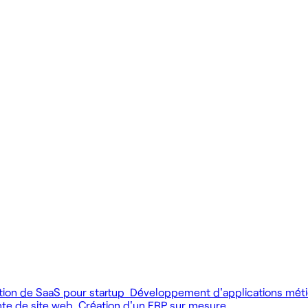
 produit.
 livrer vite des fonctionnalités utiles.
MCP), au développement web et au product design.
tion de SaaS pour startup
Développement d'applications mét
nte de site web
Création d'un ERP sur mesure