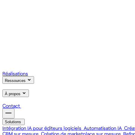
On gère votre infrastructure et on assure la stabilité de votre
Scale
Régie informatique : renfort d'équipe tech à la demande
On renforce votre équipe avec des devs et designers habitués à
Learn
Formation IA, développement et design pour vos équipes
On forme vos équipes à l'IA générative (LLM, RAG, agents, 
Réalisations
Ressources
À propos
Contact
Solutions
Intégration IA pour éditeurs logiciels
Automatisation IA
Créa
CRM sur mesure
Création de marketplace sur mesure
Refo