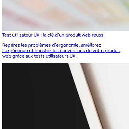
Test utilisateur UX : la clé d'un produit web réussi
Repérez les problèmes d'ergonomie, améliorez
l'expérience et boostez les conversions de votre produit
web grâce aux tests utilisateurs UX.