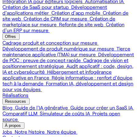
Intégration IA pour éditeurs logiciels
Automatisation IA
Création de SaaS pour startup
Développement
d'applications métier
Création d'app mobile
Création de
site web
Création de CRM sur mesure
Création de
marketplace sur mesure
Refonte de site web
Création
d'un ERP sur mesure
Offres
Cadrage produit et conception sur mesure
Développement de produit numérique sur mesure
Tierce
maintenance applicative (TMA) sur mesure
Développement
de POC : preuve de concept rapide
Cadrage de vision et
positionnement stratégique
Audit applicatif : code, design,
IA et cybersécurité
Hébergement et infogérance
applicative en France
Régie informatique : renfort d'équipe
tech à la demande
Formation IA, développement et design
pour vos équipes
Réalisations
Ressources
Blog
Guide de l'IA générative
Guide pour créer un SaaS IA
Comparatif LLM
Simulateur de coûts IA
Projets open
source
À propos
Jobs
Notre histoire
Notre équipe