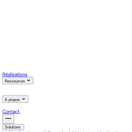
votre produit.
Scale
Régie informatique : renfort d'équipe tech à la demande
On renforce votre équipe avec des devs et designers
habitués à livrer vite des fonctionnalités utiles.
Learn
Formation IA, développement et design pour vos équipes
On forme vos équipes à l'IA générative (LLM, RAG, agents,
MCP), au développement web et au product design.
Réalisations
Ressources
À propos
Contact
Solutions