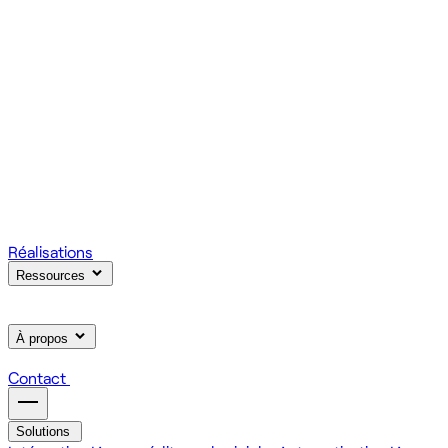
votre produit.
Scale
Régie informatique : renfort d'équipe tech à la demande
On renforce votre équipe avec des devs et designers
habitués à livrer vite des fonctionnalités utiles.
Learn
Formation IA, développement et design pour vos équipes
On forme vos équipes à l'IA générative (LLM, RAG, agents,
MCP), au développement web et au product design.
Réalisations
Ressources
À propos
Contact
Solutions