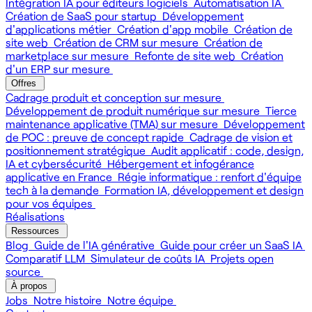
Intégration IA pour éditeurs logiciels
Automatisation IA
Création de SaaS pour startup
Développement
d'applications métier
Création d'app mobile
Création de
site web
Création de CRM sur mesure
Création de
marketplace sur mesure
Refonte de site web
Création
d'un ERP sur mesure
Offres
Cadrage produit et conception sur mesure
Développement de produit numérique sur mesure
Tierce
maintenance applicative (TMA) sur mesure
Développement
de POC : preuve de concept rapide
Cadrage de vision et
positionnement stratégique
Audit applicatif : code, design,
IA et cybersécurité
Hébergement et infogérance
applicative en France
Régie informatique : renfort d'équipe
tech à la demande
Formation IA, développement et design
pour vos équipes
Réalisations
Ressources
Blog
Guide de l'IA générative
Guide pour créer un SaaS IA
Comparatif LLM
Simulateur de coûts IA
Projets open
source
À propos
Jobs
Notre histoire
Notre équipe