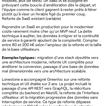
modèles, jeux de tests). Un SaaS IA se budgète en
prévoyant cette boucle d'amélioration dès le départ, et
l'équipe comme le client gagnent à rester prêts à itérer
plutôt qu'à viser un livrable figé du premier coup.
Refonte de SaaS existant (variable)
Reprendre un SaaS en production pour le moderniser
coûte rarement moins cher qu'un MVP neuf. La dette
technique à auditer, les données à migrer et la continuité
de service à garantir ajoutent de la complexité. Compter
entre 80 et 200 k€ selon l'ampleur de la refonte et la taille
de la base utilisateurs.
Exemples typiques :
migration d'une stack obsolète vers
une architecture moderne, refonte UX complète pour
améliorer la conversion, passage d'une base de données
mal dimensionnée vers une architecture scalable.
Lonestone a accompagné Greenloc sur une refonte
technique et UX étalée sur 2 ans. Le projet incluait le
passage d'une API REST vers GraphQL, la réécriture
complète du backend en NestJS, la refonte de l'interface
utilisateur, et la migration progressive des données sans
interruption de service. Ce type de refonte dépasse