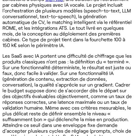
par cabines physiques avec IA vocale. Le projet incluait
l'orchestration de plusieurs modèles (speech-to-text, LLM
conversationnel, text-to-speech), la génération
automatique de CV, le matching intelligent via le référentiel
ROME, et les intégrations ATS. Le tout livré en quelques
mois, de la conception au déploiement des premières
cabines. Ce type de projet tient dans la fourchette 100 à
150 k€ selon le périmètre IA.
Les SaaS avec IA portent une difficulté de chiffrage que les
produits classiques n'ont pas : la définition du « terminé ».
Sur une fonctionnalité déterministe, le résultat est juste ou
faux, donc facile à valider. Sur une fonctionnalité IA
(génération de contenu, extraction de données,
conversation), la qualité s'apprécie sur un gradient. Cadrer
le budget suppose donc de s'accorder dès le départ sur
des objectifs évaluables objectivement, comme un taux de
réponses correctes, une latence maximale ou un taux de
validation humaine. Même avec ces critères mesurables, le
plus délicat reste de définir ensemble le niveau «
suffisamment bon » qui déclenche la mise en production.
Atteindre ce seuil dans une enveloppe fixe demande
d'accepter plusieurs cycles de réglage (prompts, choix de