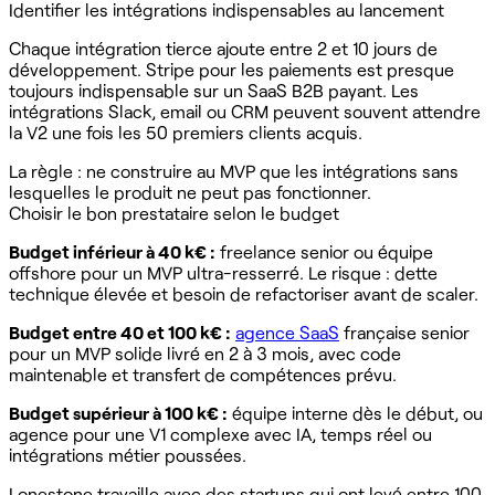
Identifier les intégrations indispensables au lancement
Chaque intégration tierce ajoute entre 2 et 10 jours de
développement. Stripe pour les paiements est presque
toujours indispensable sur un SaaS B2B payant. Les
intégrations Slack, email ou CRM peuvent souvent attendre
la V2 une fois les 50 premiers clients acquis.
La règle : ne construire au MVP que les intégrations sans
lesquelles le produit ne peut pas fonctionner.
Choisir le bon prestataire selon le budget
Budget inférieur à 40 k€ :
freelance senior ou équipe
offshore pour un MVP ultra-resserré. Le risque : dette
technique élevée et besoin de refactoriser avant de scaler.
Budget entre 40 et 100 k€ :
agence SaaS
française senior
pour un MVP solide livré en 2 à 3 mois, avec code
maintenable et transfert de compétences prévu.
Budget supérieur à 100 k€ :
équipe interne dès le début, ou
agence pour une V1 complexe avec IA, temps réel ou
intégrations métier poussées.
Lonestone travaille avec des startups qui ont levé entre 100