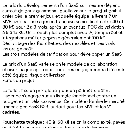
Le prix du développement d'un SaaS sur mesure dépend
surtout de deux questions : quelle valeur le produit doit-il
créer dès le premier jour, et quelle équipe la livrera ? Un
MVP livré par une agence française senior tient entre 40 et
80 k€ pour 2 à 3 mois, après un éventuel POC de validation
à 5 à 15 k€. Un produit plus complet avec IA, temps réel et
intégrations métier dépasse généralement 100 k€.
Décryptage des fourchettes, des modèles et des vrais
leviers de coût.
Les trois modèles de tarification pour développer un SaaS
Le prix d'un SaaS varie selon le modèle de collaboration
choisi. Chaque approche porte des engagements différents
côté équipe, risque et livraison.
Forfait au projet
Le forfait fixe un prix global pour un périmètre défini.
L'agence s'engage sur un livrable fonctionnel contre un
budget et un délai convenus. Ce modèle domine le marché
français des SaaS B2B, surtout pour les MVP et les V1
cadrées.
Fourchette typique :
40 à 150 k€ selon la complexité, payés
en 2 à 4 tranches alignées sur les jalons de livraison.