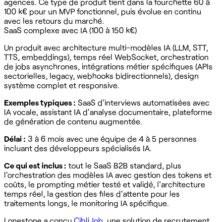
agences. Ce type de produit tient dans la fourchette 60 à
100 k€ pour un MVP fonctionnel, puis évolue en continu
avec les retours du marché.
SaaS complexe avec IA (100 à 150 k€)
Un produit avec architecture multi-modèles IA (LLM, STT,
TTS, embeddings), temps réel WebSocket, orchestration
de jobs asynchrones, intégrations métier spécifiques (APIs
sectorielles, legacy, webhooks bidirectionnels), design
système complet et responsive.
Exemples typiques :
SaaS d'interviews automatisées avec
IA vocale, assistant IA d'analyse documentaire, plateforme
de génération de contenu augmentée.
Délai :
3 à 6 mois avec une équipe de 4 à 5 personnes
incluant des développeurs spécialisés IA.
Ce qui est inclus :
tout le SaaS B2B standard, plus
l'orchestration des modèles IA avec gestion des tokens et
coûts, le prompting métier testé et validé, l'architecture
temps réel, la gestion des files d'attente pour les
traitements longs, le monitoring IA spécifique.
Lonestone a conçu
Cibli Job
, une solution de recrutement