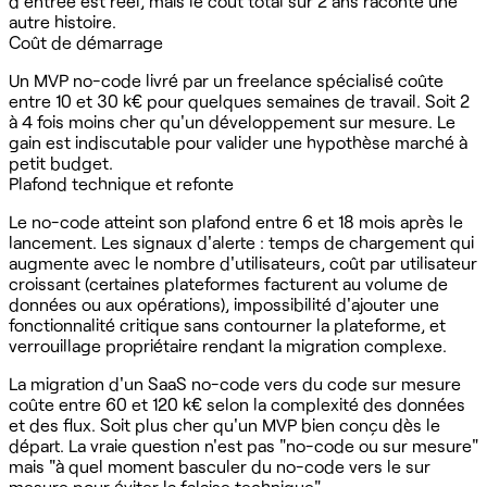
d'entrée est réel, mais le coût total sur 2 ans raconte une
autre histoire.
Coût de démarrage
Un MVP no-code livré par un freelance spécialisé coûte
entre 10 et 30 k€ pour quelques semaines de travail. Soit 2
à 4 fois moins cher qu'un développement sur mesure. Le
gain est indiscutable pour valider une hypothèse marché à
petit budget.
Plafond technique et refonte
Le no-code atteint son plafond entre 6 et 18 mois après le
lancement. Les signaux d'alerte : temps de chargement qui
augmente avec le nombre d'utilisateurs, coût par utilisateur
croissant (certaines plateformes facturent au volume de
données ou aux opérations), impossibilité d'ajouter une
fonctionnalité critique sans contourner la plateforme, et
verrouillage propriétaire rendant la migration complexe.
La migration d'un SaaS no-code vers du code sur mesure
coûte entre 60 et 120 k€ selon la complexité des données
et des flux. Soit plus cher qu'un MVP bien conçu dès le
départ. La vraie question n'est pas "no-code ou sur mesure"
mais "à quel moment basculer du no-code vers le sur
mesure pour éviter la falaise technique".