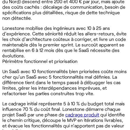
du Nord) descend entre 200 et 400 € par jour, mais ajoute
des coûts cachés : décalage de communication, besoin de
spécifications plus détaillées, risque de dette technique
non détectée.
Lonestone mobilise des ingénieurs avec 10 à 25 ans
d'expérience. Cette séniorité réduit les allers-retours, évite
les choix d'architecture coûteux à corriger, et livre un code
maintenable dès le premier sprint. Le surcoût apparent se
rentabilise en 6 à 12 mois dès que le SaaS nécessite des
évolutions.
Périmètre fonctionnel et priorisation
Un SaaS avec 10 fonctionnalités bien priorisées coûte moins
cher qu'un SaaS avec 5 fonctionnalités mal définies. La
différence tient dans le temps passé à débugger les cas
limites, gérer les interdépendances imprévues, et
refactoriser les parties construites trop vite.
Le cadrage initial représente 5 à 10 % du budget total mais
influence 70 % du coût final. Lonestone démarre chaque
projet SaaS par une phase de
cadrage produit
qui identifie
le chemin critique, découpe le MVP en itérations livrables,
et évacue les fonctionnalités qui n'apportent pas de valeur