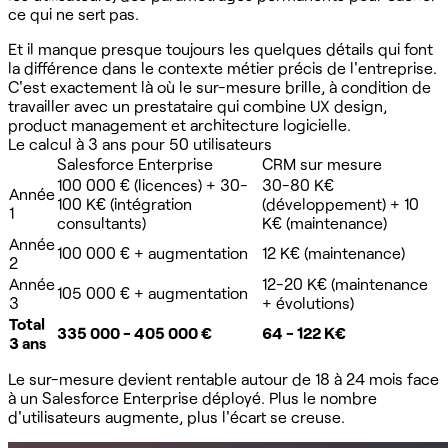
ce qui ne sert pas.
Et il manque presque toujours les quelques détails qui font
la différence dans le contexte métier précis de l'entreprise.
C'est exactement là où le sur-mesure brille, à condition de
travailler avec un prestataire qui combine UX design,
product management et architecture logicielle.
Le calcul à 3 ans pour 50 utilisateurs
Salesforce Enterprise
CRM sur mesure
100 000 € (licences) + 30-
30-80 K€
Année
100 K€ (intégration
(développement) + 10
1
consultants)
K€ (maintenance)
Année
100 000 € + augmentation
12 K€ (maintenance)
2
Année
12-20 K€ (maintenance
105 000 € + augmentation
3
+ évolutions)
Total
335 000 - 405 000 €
64 - 122 K€
3 ans
Le sur-mesure devient rentable autour de 18 à 24 mois face
à un Salesforce Enterprise déployé. Plus le nombre
d'utilisateurs augmente, plus l'écart se creuse.