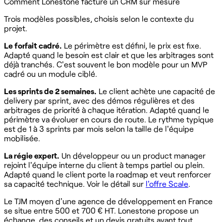
Comment Lonestone facture un CRM sur mesure
Trois modèles possibles, choisis selon le contexte du
projet.
Le forfait cadré.
Le périmètre est défini, le prix est fixe.
Adapté quand le besoin est clair et que les arbitrages sont
déjà tranchés. C'est souvent le bon modèle pour un MVP
cadré ou un module ciblé.
Les sprints de 2 semaines.
Le client achète une capacité de
delivery par sprint, avec des démos régulières et des
arbitrages de priorité à chaque itération. Adapté quand le
périmètre va évoluer en cours de route. Le rythme typique
est de 1 à 3 sprints par mois selon la taille de l'équipe
mobilisée.
La régie expert.
Un développeur ou un product manager
rejoint l'équipe interne du client à temps partiel ou plein.
Adapté quand le client porte la roadmap et veut renforcer
sa capacité technique. Voir le détail sur
l'offre Scale
.
Le TJM moyen d'une agence de développement en France
se situe entre 500 et 700 € HT. Lonestone propose un
échange, des conseils et un devis gratuits avant tout