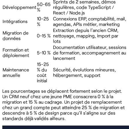
Sprints de 2 semaines, démos
50-65
Développement
régulières, code TypeScript /
%
React / Node.js
10-25
Connexions ERP, comptabilité, mail,
Intégrations
%
agendas, APIs métier, marketing
Extraction depuis l'ancien CRM,
Migration de
0-15 %
nettoyage, mapping, import par
données
lots
Documentation utilisateur, sessions
Formation et
5-10 %
de formation, accompagnement au
déploiement
lancement
15-25
Maintenance
% du
Sécurité, évolutions mineures,
annuelle
coût
hébergement, support
initial
Les pourcentages se déplacent fortement selon le projet.
Un CRM neuf chez une jeune PME consacrera 0 % à la
migration et 15 % au cadrage. Un projet de remplacement
chez un grand compte peut atteindre 25 % de migration et
descendre à 5 % de design parce qu'il s'aligne sur des
standards déjà validés ailleurs.