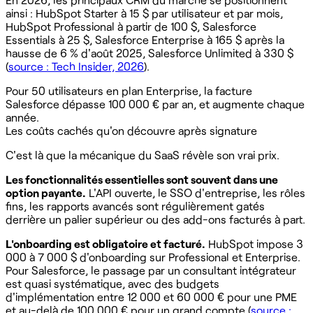
ainsi : HubSpot Starter à 15 $ par utilisateur et par mois,
HubSpot Professional à partir de 100 $, Salesforce
Essentials à 25 $, Salesforce Enterprise à 165 $ après la
hausse de 6 % d'août 2025, Salesforce Unlimited à 330 $
(
source : Tech Insider, 2026
).
Pour 50 utilisateurs en plan Enterprise, la facture
Salesforce dépasse 100 000 € par an, et augmente chaque
année.
Les coûts cachés qu'on découvre après signature
C'est là que la mécanique du SaaS révèle son vrai prix.
Les fonctionnalités essentielles sont souvent dans une
option payante.
L'API ouverte, le SSO d'entreprise, les rôles
fins, les rapports avancés sont régulièrement gatés
derrière un palier supérieur ou des add-ons facturés à part.
L'onboarding est obligatoire et facturé.
HubSpot impose 3
000 à 7 000 $ d'onboarding sur Professional et Enterprise.
Pour Salesforce, le passage par un consultant intégrateur
est quasi systématique, avec des budgets
d'implémentation entre 12 000 et 60 000 € pour une PME
et au-delà de 100 000 € pour un grand compte (
source :