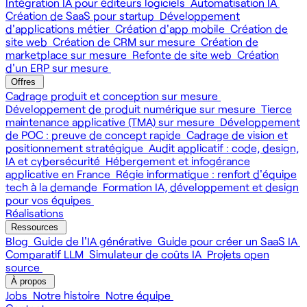
Intégration IA pour éditeurs logiciels
Automatisation IA
Création de SaaS pour startup
Développement
d'applications métier
Création d'app mobile
Création de
site web
Création de CRM sur mesure
Création de
marketplace sur mesure
Refonte de site web
Création
d'un ERP sur mesure
Offres
Cadrage produit et conception sur mesure
Développement de produit numérique sur mesure
Tierce
maintenance applicative (TMA) sur mesure
Développement
de POC : preuve de concept rapide
Cadrage de vision et
positionnement stratégique
Audit applicatif : code, design,
IA et cybersécurité
Hébergement et infogérance
applicative en France
Régie informatique : renfort d'équipe
tech à la demande
Formation IA, développement et design
pour vos équipes
Réalisations
Ressources
Blog
Guide de l'IA générative
Guide pour créer un SaaS IA
Comparatif LLM
Simulateur de coûts IA
Projets open
source
À propos
Jobs
Notre histoire
Notre équipe