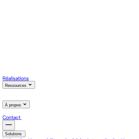
votre produit.
Scale
Régie informatique : renfort d'équipe tech à la demande
On renforce votre équipe avec des devs et designers
habitués à livrer vite des fonctionnalités utiles.
Learn
Formation IA, développement et design pour vos équipes
On forme vos équipes à l'IA générative (LLM, RAG, agents,
MCP), au développement web et au product design.
Réalisations
Ressources
À propos
Contact
Solutions